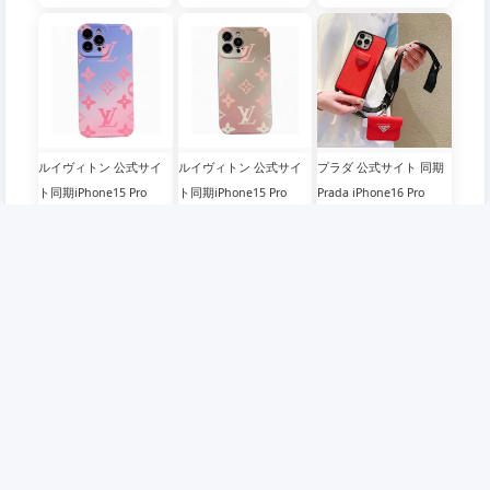
ケース プラダ 携帯電話
Maxケース ペブルドレ
ル、リベットチェーン携
ケース 要小型吊り袋、
ザー カードホルダー 携
帯電話ケース、斜め掛け
要備考、メタルロゴ、ク
帯ケース ブラック オレ
も可能！質感が超いいで
ロスグレインレザー ソ
ンジ
すね！
フトエッジ フルパッケ
ージ
ルイヴィトン 公式サイ
ルイヴィトン 公式サイ
プラダ 公式サイト 同期
ト同期iPhone15 Pro
ト同期iPhone15 Pro
Prada iPhone16 Pro
Max ケース 新しい夏ス
Maxケース 新しい夏ス
Max ケース カードホル
¥5,500(税込)
¥5,500(税込)
¥6,200(税込)
タイルルイヴィトングラ
タイル ルイヴィトン グ
ダー クロスボディ キッ
デーション最新カラー電
ラデーション最新カラー
ト メタルロゴクロスグ
話ケース、LV細穴電話ケ
電話ケース、LV細穴電話
レインレザーソフトサイ
ースimd素材
ケースimd素材
ドオールインクルーシブ
携帯電話ケース
企業情報
会員について
店舗概要
会員について
ご利用規約
抽選について