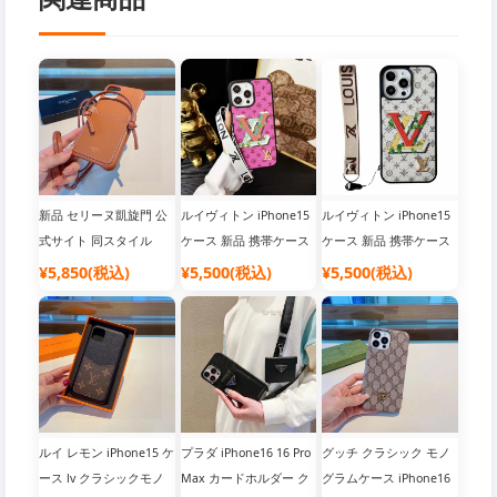
新品 セリーヌ凱旋門 公
ルイヴィトン iPhone15
ルイヴィトン iPhone15
式サイト 同スタイル
ケース 新品 携帯ケース
ケース 新品 携帯ケース
iPhone15ケース セリー
限定版 公式サイト 公式
限定版 公式サイト 公式
¥5,850(税込)
¥5,500(税込)
¥5,500(税込)
ヌ カードホルダー クロ
サイト 同期 全部入り リ
サイト 同期 全部入り リ
スボディ携帯電話ケー
ストストラップ 携帯電
ストストラップ 携帯電
ス、ファッション業界の
話ケース
話ケース
ダークホース【強い】
ルイ レモン iPhone15 ケ
プラダ iPhone16 16 Pro
グッチ クラシック モノ
ース lv クラシックモノ
Max カードホルダー ク
グラムケース iPhone16