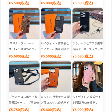
グラムフォンケース、モ
ロスボディキット メタ
16 Pro Maxケース、メタ
¥5,500(税込)
¥5,880(税込)
¥5,500(税込)
ノグラムスプライスカー
ルロゴクロスグレインレ
ルスタンダードオイルエ
ドフォンケース、公式ウ
ザーソフトエッジプラダ
ッジ携帯電話ケース、公
ェブサイト同期
オールインクルーシブ携
式サイトにて同時発売
帯電話ケース
LV リストフォンケー
ルイヴィトン 古典的な
クラシックなプラダ携帯
ス、LV 公式 iPhone16
モノグラム 携帯電話ケ
電話ケース、プラダ公式
Pro Max ケース Daphne
ース、LV 公式 iPhone16
サイト iPhone16 Pro
¥5,680(税込)
¥5,500(税込)
¥5,680(税込)
シリーズ 3 パック携帯電
Pro Max ケース レザー
Max ケース、トライア
話ケース、すべてのボタ
オールインクルーシブ携
ングルロゴチェーン、フ
ンが含まれ、ハイエンド
帯電話ケース、高級高級
ルシェルチェーン、クロ
のハードウェア、ハイエ
[強い]
スボディ携帯電話ケー
ンドの高級感 [強い]
ス、純粋なハンドメイド
ダイヤモンド付き
プラダ クロスボディ携
エルメス 携帯ケース 新
ルイヴィトン 公式サイ
帯電話ケース、プラダ公
入荷 エルメス公式サイ
ト同期iPhone15 Pro
式サイト iPhone16 Pro
ト同期 iPhone16 Pro
Maxケース夏の新作モデ
¥5,750(税込)
¥5,600(税込)
¥6,000(税込)