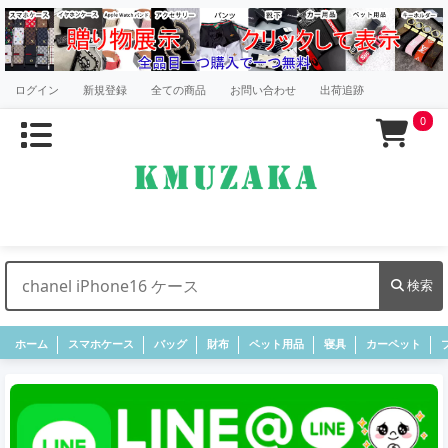
ログイン
新規登録
全ての商品
お問い合わせ
出荷追跡
0
検索
ホーム
スマホケース
バッグ
財布
ペット用品
寝具
カーペット