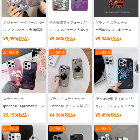
pro13pro max
メジャーリーグベースボー
全面保護アイフォーン14
ブランド ステューシ
ル スマホケース 全面保護
plusスマホケース Stussy
ー/Stussy スマホケース
iphone14 綺麗カバー
カバーロゴ付きアイフォン
¥5,050(税込)
¥5,060(税込)
¥5,340(税込)
Stussy アイフォン 14 plus
14プロマックス 衝撃に強
iPhone 14promaxカジュ
いStussy アイフォーン
よく売れる
よく売れる
よく売れる
アルカバーMLB アイフォ
13promax13proケース
ーン13Promax13携帯ケー
Stussy アイフォン 12 pro
ス
max12proカバーオシャレ
ステューシー
ブランド ステューシー
PE stussy風 アイホン 15
iphone1616promaxケース
iPhone16 ケース 卓球ブラ
カバー アイフォン 15pro
クリア 金属感 stussy
ックデザイン 防摔全包型
max ケースstussy ステュ
¥5,150(税込)
¥4,980(税込)
¥5,490(税込)
iphone15plus15携帯ケー
マット仕上げ 浮彫り加工
ーシー 薄型 ステューシー
ス 大人 個性 可愛い ブラ
ハードエッジ SC23102524
グラデーション iphone
よく売れる
よく売れる
よく売れる
ンド アイフォーンケース
14pro max ケース アイフ