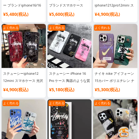
ー ブランドiphone16/16
ブランドスマホケース
iphone1212pro12mini ス
pro/15ケース 経典 メンズ
iphone16/16promaxケー
マホケース 後払い Galaxy
¥5,480(税込)
¥5,600(税込)
¥4,900(税込)
個性潮 ファッションシン
ス 人気 女子 シンプル 安
S10 PLUSケース 花柄 おし
プル 安い 大人気ブランド
いステューシー風 iphone
ゃれgalaxy s9s8 pluss10e
よく売れる
よく売れる
よく売れる
シュプリーム ステューシ
スマホケースSC24072211
カバー Stussy レディース
ー スマホケース
向け ブランド柄 携帯ケー
SC24080728
ス
ステューシーiphone12
ステューシー iPhone 16
ナイキ nike アイフォーン
12mini スマホケース 光沢
Pro ケース 陶器のような質
15カバー ポリエチレン ナ
感ipone11 11pro カバー
感 シンプルデザイン 女性
イキ 薄型 アイホン 15
¥4,900(税込)
¥5,180(税込)
¥5,300(税込)
stussy アイホン xsケース
向け トレンド スポーティ
plus stussy風 字母 アイフ
ストリート風 ブランド
ー TBZY039
ォーン 14 スマホケース
よく売れる
よく売れる
よく売れる
iphonexrxs maxカバー ス
stussy ブランドロゴ アイ
テューシー ペア用
ホン 14pro max 高级 落下
防止 発売日 買う 流行り
最強 少女 電気メッキ