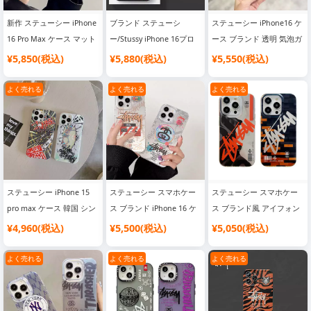
新作 ステューシー iPhone
ブランド ステューシ
ステューシー iPhone16 ケ
16 Pro Max ケース マット
ー/Stussy iPhone 16プロ
ース ブランド 透明 気泡ガ
仕上げ 耐衝撃 全面保護 個
ケース 薄型 ソフトシリコ
ード付き ポリエチレン製
¥5,850(税込)
¥5,880(税込)
¥5,550(税込)
性的デザイン 直角エッジ
ン製 グラフィティデザイ
ロゴプリントデザイン
ハードケース SC23062113
ン 面白い スポーティなス
SC23053023
よく売れる
よく売れる
よく売れる
タイル situxi0616
ステューシー iPhone 15
ステューシー スマホケー
ステューシー スマホケー
pro max ケース 韓国 シン
ス ブランド iPhone 16 ケ
ス ブランド風 アイフォン
プル風 iphone14 保護ケー
ース 半透明 スタイリッシ
14 衝撃に強いiPhone
¥4,960(税込)
¥5,500(税込)
¥5,050(税込)
ス Stussy 高校生愛用
ュ 薄型 最新デザイン エン
14proスマホケースstussy
iPhone 14Promaxケース
ボス加工 ポリエチレン製
スポーツ風スマホケース
よく売れる
よく売れる
よく売れる
激安通販
SC23041210
Stussy アイフォーン
14promax ステューシー保
護ケースiphone13