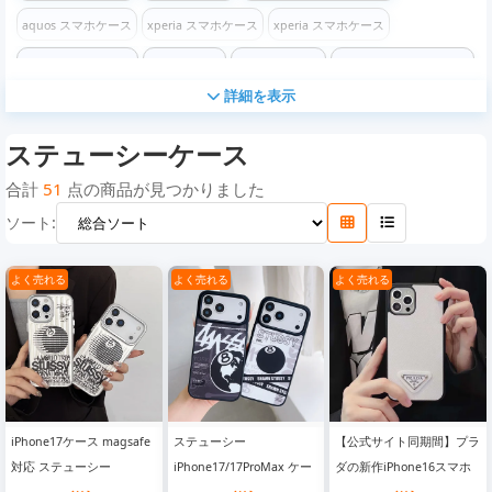
aquos スマホケース
xperia スマホケース
xperia スマホケース
xperia スマホケース
グッチケース
エルメスケース
イヴサンローランケース
詳細を表示
バーバリーケース
プラダケース
エムシーエムケース
シュプリームケース
ステューシーケース
ディオールケース
セリーヌケース
アディダスケース
ナイキケース
クロムハーツケース
ザ・ノース・フェイスケース
コーチケース
合計
51
点の商品が見つかりました
ソート:
フェンディケース
ステューシーケース
バレンシアガケース
ケンゾーケース
オフホワイトケース
チャンピオンケース
ロエベケース
モスキーノケース
よく売れる
よく売れる
よく売れる
コムデギャルソン ケース
ヴェルサーチケース
ディズニーケース
マイケルコースケース
ゴヤールケース
カウズケース
ヴィヴィアン ウエストウッケース
iPhone16/16 Pro/16e/16 Plus/16 Pro Max ケース
iPhone17ケース magsafe
ステューシー
【公式サイト同期間】プラ
iPhone 16 / 16 Pro / 16 Plus / 16 Pro Max ケース
対応 ステューシー
iPhone17/17ProMax ケー
ダの新作iPhone16スマホ