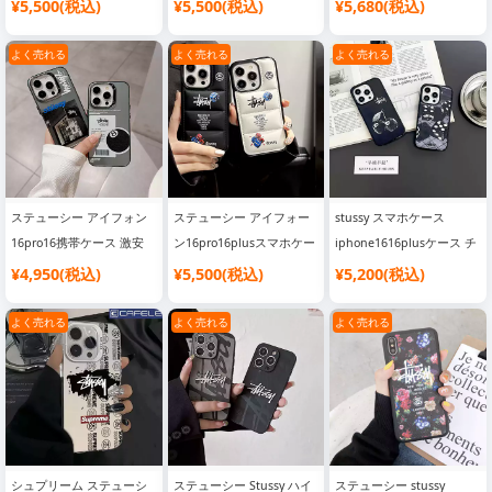
iphone17pro/17promax
ス ベーシックロゴ 8ボー
ケースp75新モデルが登場
¥5,500(税込)
¥5,500(税込)
¥5,680(税込)
iPhone15/15 Pro/15 Plus/15 Pro Max ケース
携帯ケース スーツケース
ル 黒 男女兼用 お揃い ス
プラダ公式サイト同スタイ
iPhone14/14 Pro/14 Plus/14 Pro Max ケース
型 マグネット吸着 Stussy
トリート系 ブランド
ルのオールインクルーシブ
よく売れる
よく売れる
よく売れる
iPhone16/16proケース 新
iPhone16/16Pro/15/14/13
iPhone16Pro携帯電話ケー
iPhone13/13 Pro/13 mini/13 Pro Max ケース
作 芸能人 ブランド
スマホケース
ス
iPhone12/12 Pro/12 mini/12 Pro Max ケース
iPhone15/14proケース か
わいい メッキ 韓国販売
iPhone11/11 Pro/11 Pro Max ケース
iPhone X / XR / XS / XS Max ケース
iPhone 7 / 7 Plus / 8 / 8 Plus ケース
iPhone 6 / 6 Plus / 6s / 6s Plus ケース
ステューシー アイフォン
ステューシー アイフォー
stussy スマホケース
16pro16携帯ケース 激安
ン16pro16plusスマホケー
iphone1616plusケース チ
iPhone SE / SE2 / SE3 ケース
Galaxy S24 / S24 Plus / S24 Ultra ケース
stussy 専門店ロゴ
ス ダウンジャケット 背面
ェリーブラック8 個性潮
¥4,950(税込)
¥5,500(税込)
¥5,200(税込)
Galaxy Sシリーズケース
Galaxy Zシリーズケース
Galaxy Noteシリーズケース
iphone15pro15promaxス
サイコロ メンズ
メンズ ステューシー
マホケースかわいい 8ボー
iphone15promax14pro携
iphone15pro14promaxカ
よく売れる
よく売れる
よく売れる
Galaxy Aシリーズケース
Google Pixel 9/9Pro/9Pro XL/9Pro Foldケース
ル 面白い 男女兼用
帯カバー stussy ロゴプリ
バー かわいい おしゃれ ブ
Google Pixel 8 / 8 Pro / 8A ケース
Google Pixel 7 / 7 Pro / 7A ケース
ント ソフト galaxy s25s24
ランドiphoneケース 全機
ケースブランドコピー
種対応
Google Pixel 6 / 6 Pro / 6A ケース
シャオミ Xiaomi スマホケース
ミュウミュウケース
シュプリーム ステューシ
ステューシー Stussy ハイ
ステューシー stussy