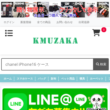
ログイン
新規登録
全ての商品
お問い合わせ
出荷追跡
0
検索
ホーム
スマホケース
バッグ
財布
ペット用品
寝具
カーペット