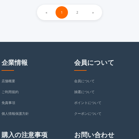
«
1
2
»
企業情報
会員について
店舗概要
会員について
ご利用規約
抽選について
免責事項
ポイントについて
個人情報保護方針
クーポンについて
購入の注意事项
お問い合わせ