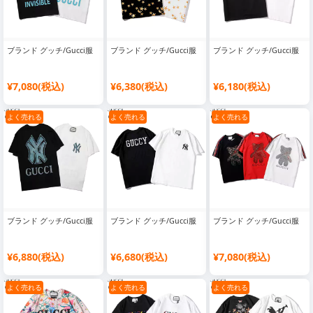
ブランド グッチ/Gucci服
ブランド グッチ/Gucci服
ブランド グッチ/Gucci服
¥7,080(税込)
¥6,380(税込)
¥6,180(税込)
よく売れる
よく売れる
よく売れる
ブランド グッチ/Gucci服
ブランド グッチ/Gucci服
ブランド グッチ/Gucci服
¥6,880(税込)
¥6,680(税込)
¥7,080(税込)
よく売れる
よく売れる
よく売れる