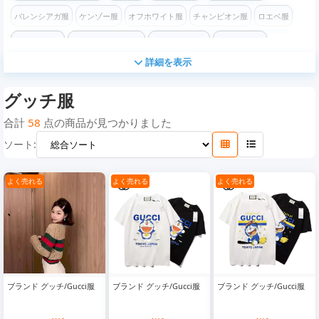
バレンシアガ服
ケンゾー服
オフホワイト服
チャンピオン服
ロエベ服
モスキーノ服
コムデギャルソン服
ヴェルサーチ服
ディズニー服
詳細を表示
マイケルコース服
ゴヤール服
カウズ服
グッチ服
合計
58
点の商品が見つかりました
ソート:
よく売れる
よく売れる
よく売れる
ブランド グッチ/Gucci服
ブランド グッチ/Gucci服
ブランド グッチ/Gucci服