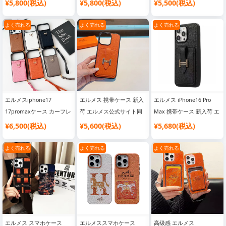
型 軽量 耐衝撃 Hロゴ
magsafe対応 強力マグネ
キラキラ 金箔 グリッター
¥5,800(税込)
¥5,800(税込)
¥5,500(税込)
iPhone15/15 Pro/15 Plus/15 Pro Max ケース
HERMES iPhone1615pro
ット スタンド 落下防止
流砂 動く携帯ケース
iPhone14/14 Pro/14 Plus/14 Pro Max ケース
ケース レザー 画面保護 ブ
hermes iphone16pro16ス
hermes iphone1616proケ
よく売れる
よく売れる
よく売れる
ランドgalaxy s25s24カバ
マホケース ワイヤレス充
ース リバーサイド きらき
iPhone13/13 Pro/13 mini/13 Pro Max ケース
ー レデイース 大人 シンプ
電対応 リバーサイド磁吸
ら 可愛い ブランド
iPhone12/12 Pro/12 mini/12 Pro Max ケース
ル おしゃれ
iphone15pro14カバー ブ
iphone151413スマホケー
ランド 大人 おしゃれ
ス オレンジ レデイース
iPhone11/11 Pro/11 Pro Max ケース
iPhone X / XR / XS / XS Max ケース
iPhone 7 / 7 Plus / 8 / 8 Plus ケース
iPhone 6 / 6 Plus / 6s / 6s Plus ケース
エルメスiphone17
エルメス 携帯ケース 新入
エルメス iPhone16 Pro
17promaxケース カーフレ
荷 エルメス公式サイト同
Max 携帯ケース 新入荷 エ
iPhone SE / SE2 / SE3 ケース
Galaxy S24 / S24 Plus / S24 Ultra ケース
ザー カード ポッケト 背面
期 iPhone16 Pro Maxケー
ルメス 携帯ケース 公式サ
¥6,500(税込)
¥5,600(税込)
¥5,680(税込)
Galaxy Sシリーズケース
Galaxy Zシリーズケース
Galaxy Noteシリーズケース
収納 ケース hermes アイ
ス ペブルドレザー カード
イト 同期 ペブルドレザー
フォン 1616pro携帯ケース
ホルダー 携帯ケース ブラ
カードホルダー 携帯電話
よく売れる
よく売れる
よく売れる
Galaxy Aシリーズケース
Google Pixel 9/9Pro/9Pro XL/9Pro Foldケース
ストラップ付き 落下防止
ック オレンジ
ケース ブラック オレンジ
Google Pixel 8 / 8 Pro / 8A ケース
Google Pixel 7 / 7 Pro / 7A ケース
ハイ ブランド アイフォン
151413 proカバー ビジネ
Google Pixel 6 / 6 Pro / 6A ケース
シャオミ Xiaomi スマホケース
ス風 おしゃれ
ミュウミュウケース
エルメス スマホケース
エルメススマホケース
高级感 エルメス