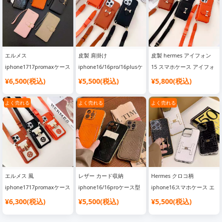
エルメス
皮製 肩掛け
皮製 hermes アイフォン
iphone1717promaxケース
iphone16/16pro/16plusケ
15 スマホケース アイフォ
手帳型 スライド式 ワニ柄
ースエルメスメタルロゴカ
ーン 15 プラス ケース 肩
¥6,500(税込)
¥5,500(税込)
¥5,800(税込)
レザー Hermes
ード収納斜めがけライチテ
掛け hermes風 hermes風
iphone16pro16ケース 財
クスチャ SC23053016|ス
アイフォン 15pro max携
よく売れる
よく売れる
よく売れる
布型 スタンド機能 全面保
ーパー コピー 安全 な サ
帯ケース メタルロゴ エル
護 ハイ ブランド 手帳型
イト
メス hermes アイフォーン
スマホケース 全機種対応
14カバー カード収納 斜め
がけ ライチテクスチャ 値
段 最新型 売れ筋 個性 耐
衝撃 正規品 店舗 カップル
エルメス 風
レザー カード収納
Hermes クロコ柄
日韓風 偽物
iphone1717promaxケース
iphone16/16proケース型
iphone16スマホケース エ
スマホショルダー 高级 キ
押し電気メッキ
ルメス ブラケット付き
¥6,300(税込)
¥5,500(税込)
¥5,500(税込)
ップレザー Hermes
SC23051006|スーパー コ
iphone16proケース
iphone16pro16 スマホケ
ピー 安全 な サイト
hermesコピー 高級感