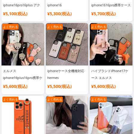
iphone16pro16plus アク
iphone16
iphone1616pro携帯ケース
リルケース 耐衝撃 とし立
iphone16promaxケース
リバーサイドスズ箔 光沢
¥5,100(税込)
¥5,300(税込)
¥5,700(税込)
体パターン hermes
定番柄 レザーカバー
感 HERMES
iphone15pro15ケース 大
Hermes アイフォン
iphone1515promaxケース
よく売れる
よく売れる
よく売れる
人 おしゃれ 低価
15pro15携帯ケース 全面保
背面型 カード収納 ブラン
iphone14pro13カバー ブ
護 耐衝撃 ハイブランド
ド風 アイフォン141312ス
ランド 送料無料
iphone1413proケース 丈
マホケース レデイースお
夫 流行り
しゃれ
エルメス
iphoneケース全機種対応
ハイブランドiPhone17ケ
iphone16plus16pro携帯ケ
hermes
ース エルメス
ースくまストラップ付き
iphone16pro16plusスマホ
iphone17promax17air携
¥5,600(税込)
¥5,500(税込)
¥5,600(税込)
レザー 背面型 ポケット
ケース カード入れ Hメタ
帯ケース 背面 カード入れ
hermes
ルロゴ エルメス アイフォ
ゾウ 象 ストラップ 飾り
よく売れる
よく売れる
よく売れる
iphone15promax15ケース
ーン15Pro15ケース バンド
かわいい Hermes
純正 Hメタルロゴ レデイ
かわいい ビジネス風
iphone16pro16カバー カ
ース ブランド柄 アイフォ
HERMES
ーフレザー レデイース
ン1413miniスマホケース
iphone14pro13miniユニ
iphone151413 proスマホ
シンプルおしゃれ
セックスケース 送料無料
ケース おしゃれ 人気