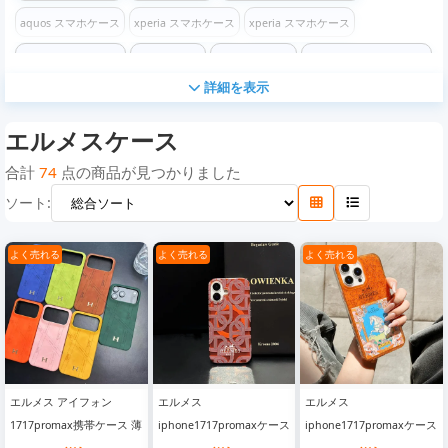
aquos スマホケース
xperia スマホケース
xperia スマホケース
xperia スマホケース
グッチケース
エルメスケース
イヴサンローランケース
詳細を表示
バーバリーケース
プラダケース
エムシーエムケース
シュプリームケース
エルメスケース
ディオールケース
セリーヌケース
アディダスケース
ナイキケース
クロムハーツケース
ザ・ノース・フェイスケース
コーチケース
合計
74
点の商品が見つかりました
ソート:
フェンディケース
ステューシーケース
バレンシアガケース
ケンゾーケース
オフホワイトケース
チャンピオンケース
ロエベケース
モスキーノケース
よく売れる
よく売れる
よく売れる
コムデギャルソン ケース
ヴェルサーチケース
ディズニーケース
マイケルコースケース
ゴヤールケース
カウズケース
ヴィヴィアン ウエストウッケース
iPhone16/16 Pro/16e/16 Plus/16 Pro Max ケース
エルメス アイフォン
エルメス
エルメス
iPhone 16 / 16 Pro / 16 Plus / 16 Pro Max ケース
1717promax携帯ケース 薄
iphone1717promaxケース
iphone1717promaxケース