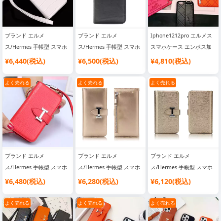
シリコンケースです
おしゃれ
SC21031626
ブランド エルメ
ブランド エルメ
Iphone1212pro エルメス
ス/Hermes 手帳型 スマホ
ス/Hermes 手帳型 スマホ
スマホケース エンボス加
ケース
ケース
工凸加工 レザー iphone12
¥6,440(税込)
¥6,500(税込)
¥4,810(税込)
minipromax8携帯ケース
リング お洒落 リストハン
よく売れる
よく売れる
よく売れる
ド
ブランド エルメ
ブランド エルメ
ブランド エルメ
ス/Hermes 手帳型 スマホ
ス/Hermes 手帳型 スマホ
ス/Hermes 手帳型 スマホ
ケース
ケース
ケース
¥6,480(税込)
¥6,280(税込)
¥6,120(税込)
よく売れる
よく売れる
よく売れる