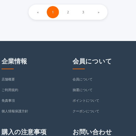
ース 背面 カード収納 ロッ
SC23050333
«
1
2
3
»
クボタン 飾り 肩掛け 首に
掛ケース ハイブランド
iphone151413ケース 大き
いストラップ 付き
企業情報
会員について
店舗概要
会員について
ご利用規約
抽選について
免責事項
ポイントについて
個人情報保護方針
クーポンについて
購入の注意事项
お問い合わせ