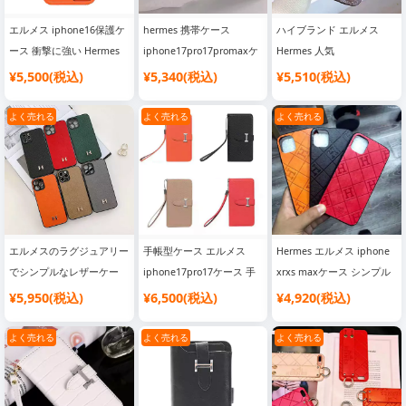
エルメス iphone16保護ケ
hermes 携帯ケース
ハイブランド エルメス
ース 衝撃に強い Hermes
iphone17pro17promaxケ
Hermes 人気
オレンジ 全面保護
ース 柔らかい tpuケース
iphone12/12peo/11 ケー
¥5,500(税込)
¥5,340(税込)
¥5,510(税込)
iphone16pro/15ケース
ブラック エルメス アイフ
ス ファッション 可愛い 最
hermesスマホケース
ォン 16プロ 16プロマック
強 シンプル エルメス
よく売れる
よく売れる
よく売れる
SC22112302
スケース 薄型 耐衝撃 ハイ
Hermes 風スマホケース
ブランドiphone151413全
SC21040139
面保護ケース おしゃれ
エルメスのラグジュアリー
手帳型ケース エルメス
Hermes エルメス iphone
でシンプルなレザーケー
iphone17pro17ケース 手
xrxs maxケース シンプル
ス、Apple iPhone 16 Pro
帳 カード入れ スタンド機
お洒落アイフォン xxsケー
¥5,950(税込)
¥6,500(税込)
¥4,920(税込)
Max 用。新款 iPhone
能 hermes
ス ブランド
15、14 Pro に対応し、男
iphone16promax16スマホ
よく売れる
よく売れる
よく売れる
女兼用、13 対応の高級
ケース レザー製 トラップ
感、12 Pro Max の全包囲
付き 落下防止 ブランド
保護、11 のレザーソフト
iphoneケース手帳型 大人