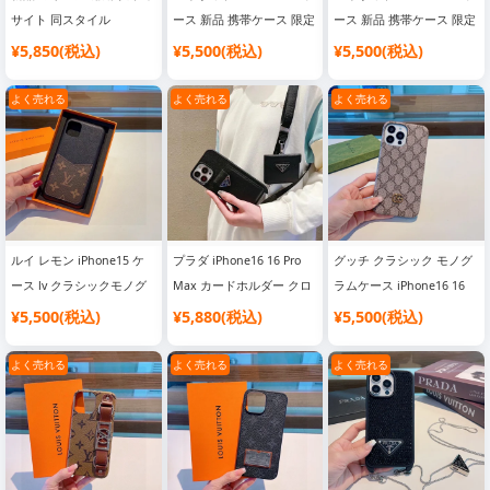
iPhone15/15 Pro/15 Plus/15 Pro Max ケース
サイト 同スタイル
ース 新品 携帯ケース 限定
ース 新品 携帯ケース 限定
iPhone15ケース セリーヌ
版 公式サイト 公式サイト
版 公式サイト 公式サイト
¥5,850(税込)
¥5,500(税込)
¥5,500(税込)
iPhone14/14 Pro/14 Plus/14 Pro Max ケース
カードホルダー クロスボ
同期 全部入り リストスト
同期 全部入り リストスト
iPhone13/13 Pro/13 mini/13 Pro Max ケース
ディ携帯電話ケース、ファ
ラップ 携帯電話ケース
ラップ 携帯電話ケース
よく売れる
よく売れる
よく売れる
ッション業界のダークホー
iPhone12/12 Pro/12 mini/12 Pro Max ケース
ス【強い】
iPhone11/11 Pro/11 Pro Max ケース
iPhone X / XR / XS / XS Max ケース
iPhone 7 / 7 Plus / 8 / 8 Plus ケース
iPhone 6 / 6 Plus / 6s / 6s Plus ケース
iPhone SE / SE2 / SE3 ケース
Galaxy S24 / S24 Plus / S24 Ultra ケース
ルイ レモン iPhone15 ケ
プラダ iPhone16 16 Pro
グッチ クラシック モノグ
Galaxy Sシリーズケース
Galaxy Zシリーズケース
Galaxy Noteシリーズケース
ース lv クラシックモノグ
Max カードホルダー クロ
ラムケース iPhone16 16
ラムフォンケース、モノグ
スボディキット メタルロ
Pro Maxケース、メタルス
¥5,500(税込)
¥5,880(税込)
¥5,500(税込)
Galaxy Aシリーズケース
Google Pixel 9/9Pro/9Pro XL/9Pro Foldケース
ラムスプライスカードフォ
ゴクロスグレインレザーソ
タンダードオイルエッジ携
ンケース、公式ウェブサイ
フトエッジプラダオールイ
帯電話ケース、公式サイト
Google Pixel 8 / 8 Pro / 8A ケース
Google Pixel 7 / 7 Pro / 7A ケース
よく売れる
よく売れる
よく売れる
ト同期
ンクルーシブ携帯電話ケー
にて同時発売
Google Pixel 6 / 6 Pro / 6A ケース
シャオミ Xiaomi スマホケース
ス
ミュウミュウケース