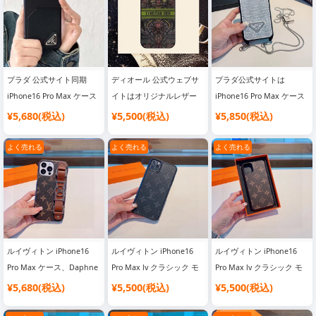
グラム 携帯ケース
グラム 携帯ケース
プラダ 公式サイト同期
ディオール 公式ウェブサ
プラダ公式サイトは
iPhone16 Pro Max ケース
イトはオリジナルレザー
iPhone16 Pro Max ケース
クロス柄 カードポケット
iPhone16 Pro Max ケー
と三角ロゴチェーンを同期
¥5,680(税込)
¥5,500(税込)
¥5,850(税込)
携帯電話ケース
ス、愛の光シリーズ携帯電
プラダ スマホケースフル
話ケースと同期しています
カバーチェーンクロスボデ
よく売れる
よく売れる
よく売れる
ィ携帯電話ケースダイヤモ
ンドで手作り
ルイヴィトン iPhone16
ルイヴィトン iPhone16
ルイヴィトン iPhone16
Pro Max ケース、Daphne
Pro Max lv クラシック モ
Pro Max lv クラシック モ
シリーズ 3 パック電話ケ
ノグラム携帯ケース 公式
ノグラム 携帯ケース 公式
¥5,680(税込)
¥5,500(税込)
¥5,500(税込)
ース、すべてのボタンが含
サイト オリジナルレザー
サイト オリジナルレザー