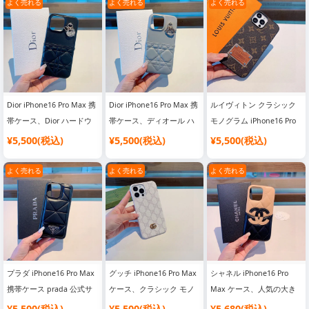
まれている、ハイエンドの
オリジナル素材、クラシッ
オリジナル素材、クラシッ
よく売れる
よく売れる
よく売れる
ハードウェア、ハイエンド
ク ハイエンド 【強い】
ク ハイエンド 【強い】
の高級感 [強い]
Dior iPhone16 Pro Max 携
Dior iPhone16 Pro Max 携
ルイヴィトン クラシック
帯ケース、Dior ハードウ
帯ケース、ディオール ハ
モノグラム iPhone16 Pro
ェア ペンダント、dior 公
ードウェア ペンダント、
Max ケース 公式サイト同
¥5,500(税込)
¥5,500(税込)
¥5,500(税込)
式サイト、シンクロ、大手
dior 公式サイト、シンク
時レザーオールインクルー
ブランドのオリジナルデザ
ロ、大手ブランドのオリジ
シブ携帯電話ケース、高級
よく売れる
よく売れる
よく売れる
イン
ナルデザイン
高級[強い]
プラダ iPhone16 Pro Max
グッチ iPhone16 Pro Max
シャネル iPhone16 Pro
携帯ケース prada 公式サ
ケース、クラシック モノ
Max ケース、人気の大き
イト 新品 ダイヤモンド 全
グラム ケース、グッチ メ
なC携帯ケース、カラーマ
¥5,500(税込)
¥5,500(税込)
¥5,680(税込)