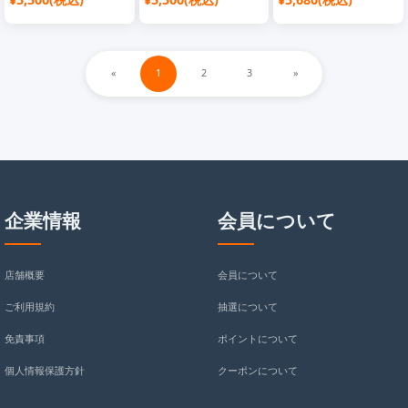
面携帯ケース 心地よい質
タルスタンダード オイル
ッチングカードカードホル
感 【丈夫】
エッジ携帯ケース、公式サ
ダー携帯電話ケース、シー
イト同期
プスキンスリーパックソフ
«
1
2
3
»
トシェル、超良い質感、公
式ウェブサイト同期
企業情報
会員について
店舗概要
会員について
ご利用規約
抽選について
免責事項
ポイントについて
個人情報保護方針
クーポンについて