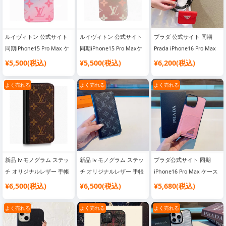
ルイヴィトン 公式サイト
ルイヴィトン 公式サイト
プラダ 公式サイト 同期
同期iPhone15 Pro Max ケ
同期iPhone15 Pro Maxケ
Prada iPhone16 Pro Max
ース 新しい夏スタイルル
ース 新しい夏スタイル ル
ケース カードホルダー ク
¥5,500(税込)
¥5,500(税込)
¥6,200(税込)
イヴィトングラデーション
イヴィトン グラデーショ
ロスボディ キット メタル
最新カラー電話ケース、
ン最新カラー電話ケース、
ロゴクロスグレインレザー
よく売れる
よく売れる
よく売れる
LV細穴電話ケースimd素材
LV細穴電話ケースimd素材
ソフトサイドオールインク
ルーシブ携帯電話ケース
新品 lv モノグラム ステッ
新品 lv モノグラム ステッ
プラダ公式サイト 同期
チ オリジナルレザー 手帳
チ オリジナルレザー 手帳
iPhone16 Pro Max ケース
型ケース ルイヴィトン
型ケース ルイヴィトン
クロス柄 カードポケット
¥6,500(税込)
¥6,500(税込)
¥5,680(税込)
iPhone16 Pro Max ケース
iPhone16 Pro Max ケース
携帯電話ケース
カードケース 公式サイト
カードケース 公式サイト
よく売れる
よく売れる
よく売れる
シンクロクラシック モノ
シンクロクラシック モノ