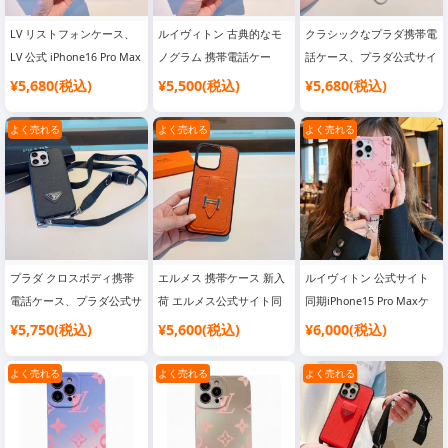
LV リストフォンケース、
ルイヴィトン 古典的なモ
クラシックなプラダ携帯電
LV 公式 iPhone16 Pro Max
ノグラム 携帯電話ケー
話ケース、プラダ公式サイ
ケース Daphne シリーズ
ス、LV 公式 iPhone16 Pro
ト iPhone16 Pro Max ケー
¥5,680(税込)
¥5,500(税込)
¥5,680(税込)
3 パック携帯電話ケース、
Max ケース レザーオール
ス、トライアングルロゴチ
すべてのボタンが含まれ、
インクルーシブ携帯電話ケ
ェーン、フルシェルチェー
よく売れる
よく売れる
よく売れる
ハイエンドのハードウェ
ース、高級高級 [強い]
ン、クロスボディ携帯電話
ア、ハイエンドの高級感
ケース、純粋なハンドメイ
[強い]
ドダイヤモンド付き
プラダ クロスボディ携帯
エルメス 携帯ケース 新入
ルイヴィトン 公式サイト
電話ケース、プラダ公式サ
荷 エルメス公式サイト同
同期iPhone15 Pro Maxケ
イト iPhone16 Pro ケース
期 iPhone16 Pro Maxケー
ース夏の新作モデル、リベ
¥5,750(税込)
¥5,600(税込)
¥6,000(税込)
プラダ 携帯電話ケース 要
ス ペブルドレザー カード
ットチェーン携帯電話ケー
小型吊り袋、要備考、メタ
ホルダー 携帯ケース ブラ
ス、斜め掛けも可能！質感
よく売れる
よく売れる
よく売れる
ルロゴ、クロスグレインレ
ック オレンジ
が超いいですね！
ザー ソフトエッジ フルパ
ッケージ