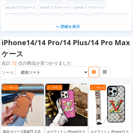
aquos スマホケース
xperia スマホケース
xperia スマホケース
xperia スマホケース
グッチケース
エルメスケース
イヴサンローランケース
詳細を表示
バーバリーケース
プラダケース
エムシーエムケース
シュプリームケース
iPhone14/14 Pro/14 Plus/14 Pro Max
ディオールケース
セリーヌケース
アディダスケース
ナイキケース
クロムハーツケース
ザ・ノース・フェイスケース
コーチケース
ケース
フェンディケース
ステューシーケース
バレンシアガケース
ケンゾーケース
合計
72
点の商品が見つかりました
ソート:
オフホワイトケース
チャンピオンケース
ロエベケース
モスキーノケース
コムデギャルソン ケース
ヴェルサーチケース
ディズニーケース
よく売れる
よく売れる
よく売れる
マイケルコースケース
ゴヤールケース
カウズケース
ヴィヴィアン ウエストウッケース
iPhone16/16 Pro/16e/16 Plus/16 Pro Max ケース
iPhone 16 / 16 Pro / 16 Plus / 16 Pro Max ケース
新品 セリーヌ凱旋門 公式
ルイヴィトン iPhone15 ケ
ルイヴィトン iPhone15 ケ