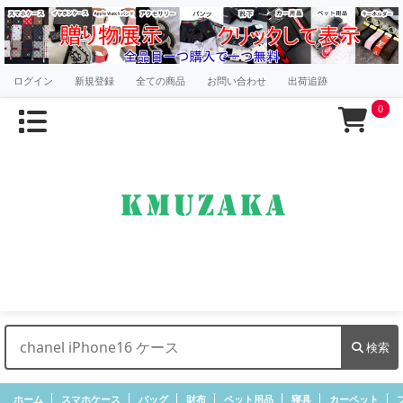
ログイン
新規登録
全ての商品
お問い合わせ
出荷追跡
0
検索
ホーム
スマホケース
バッグ
財布
ペット用品
寝具
カーペット