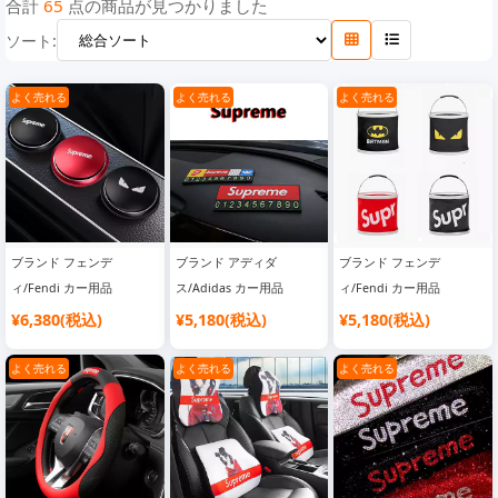
合計
65
点の商品が見つかりました
ソート:
よく売れる
よく売れる
よく売れる
ブランド フェンデ
ブランド アディダ
ブランド フェンデ
ィ/Fendi カー用品
ス/Adidas カー用品
ィ/Fendi カー用品
¥6,380(税込)
¥5,180(税込)
¥5,180(税込)
よく売れる
よく売れる
よく売れる