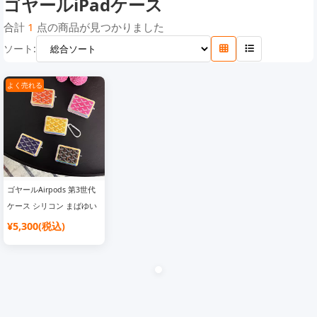
ゴヤールiPadケース
ヴェルサーチiPadケース
ディズニーiPadケース
マイケルコースiPadケース
合計
1
点の商品が見つかりました
ソート:
ゴヤールiPadケース
カウズiPadケース
よく売れる
ゴヤールAirpods 第3世代
ケース シリコン まばゆい
新作 goyard イヤホンケー
¥5,300(税込)
スaiprods pro 2 スーツケ
ース型 綺麗 かわいい