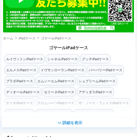
ホーム
iPadケース
ゴヤールiPadケース
ゴヤールiPadケース
ルイヴィトンiPadケース
シャネルiPadケース
グッチiPadケース
エルメスiPadケース
イヴサンローランiPadケース
バーバリーiPadケース
プラダiPadケース
エムシーエムiPadケース
シュプリームiPadケース
ディオールiPadケース
セリーヌiPadケース
アディダスiPadケース
ナイキiPadケース
クロムハーツiPadケース
ザ・ノース・フェイスiPadケース
コーチiPadケース
フェンディiPadケース
ステューシーiPadケース
詳細を表示
バレンシアガiPadケース
ケンゾーiPadケース
オフホワイトiPadケース
ロエベiPadケース
モスキーノiPadケース
コムデギャルソンiPadケース