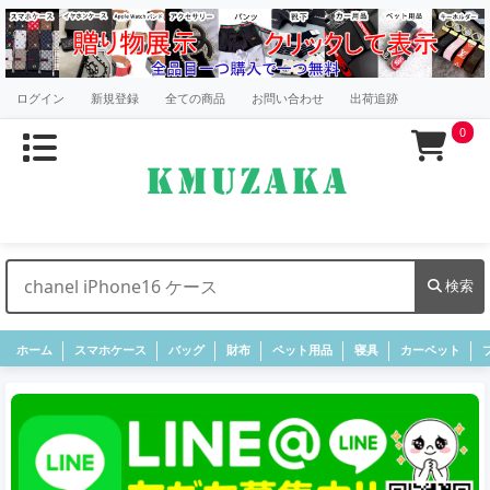
ログイン
新規登録
全ての商品
お問い合わせ
出荷追跡
0
検索
ホーム
スマホケース
バッグ
財布
ペット用品
寝具
カーペット