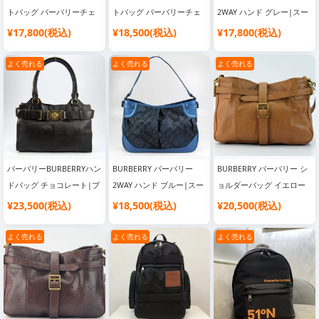
トバッグ バーバリーチェ
トバッグ バーバリーチェ
2WAY ハンド グレー|スー
ック柄×チョコレート|人
ック柄×グレー|韓国流行
パーコピー 優良サイト
¥17,800(税込)
¥18,500(税込)
¥17,800(税込)
気 ブランド バッグ
り ブランドバッグ
よく売れる
よく売れる
よく売れる
バーバリーBURBERRYハン
BURBERRY バーバリー
BURBERRY バーバリー シ
ドバッグ チョコレート|ブ
2WAY ハンド ブルー|スー
ョルダーバッグ イエロー
ランド風 バッグ 激安 高品
パーコピー 優良サイト
オークル|ブランド風 バッ
¥23,500(税込)
¥18,500(税込)
¥20,500(税込)
質
グ 激安 高品質
よく売れる
よく売れる
よく売れる