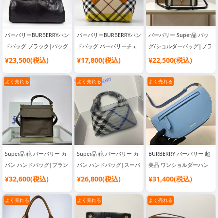
バーバリーBURBERRYハン
バーバリーBURBERRYハン
バーバリー Super品 バッ
ドバッグ ブラック|バッグ
ドバッグ バーバリーチェ
グ/ショルダーバッグ|ブラ
ブランド レディース
ック柄×イエロー|人気 ブ
ンドバッグ コピー 通販
¥23,500(税込)
¥17,800(税込)
¥22,500(税込)
ランド バッグ
よく売れる
よく売れる
よく売れる
Super品 鞄 バーバリー カ
Super品 鞄 バーバリー カ
BURBERRY バーバリー 超
バン ハンドバッグ|ブラン
バン ハンドバッグ|スーパ
美品 ワンショルダーハン
ドバッグ コピー 通販
ーコピー 優良サイト
ドバッグ|ブランドバッグ
¥32,600(税込)
¥26,800(税込)
¥31,400(税込)
コピー 通販
よく売れる
よく売れる
よく売れる