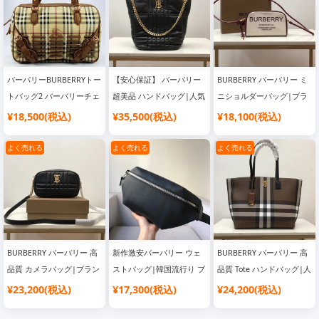
バーバリーBURBERRYトー
【安心保証】 バーバリー
BURBERRY バーバリー ミ
トバッグ2 バーバリーチェ
超美品 ハンドバッグ|人気
ニショルダーバッグ|ブラ
ック柄×ブロンズカラー|
ブランド バッグ
ンド風 バッグ 激安 高品質
¥18,500(税込)
¥35,500(税込)
¥18,100(税込)
韓国流行り ブランドバッ
グ
よく売れる
よく売れる
よく売れる
BURBERRY バーバリー 高
新作激安バーバリー ウェ
BURBERRY バーバリー 高
品質 カメラバッグ|ブラン
ストバッグ|韓国流行り ブ
品質 Tote ハンドバッグ|人
ド風 バッグ 激安 高品質
ランドバッグ
気 ブランド バッグ
¥23,200(税込)
¥17,300(税込)
¥24,200(税込)