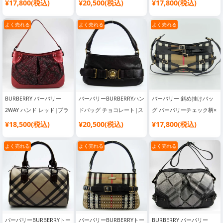
ック柄×ブラック|韓国流
ランドバッグ コピー 通販
ンドバッグ コピー おすす
¥17,800(税込)
¥20,500(税込)
¥17,800(税込)
行り ブランドバッグ
め
よく売れる
よく売れる
よく売れる
BURBERRY バーバリー
バーバリーBURBERRYハン
バーバリー 斜め挂けバッ
2WAY ハンド レッド|ブラ
ドバッグ チョコレート|ス
グ バーバリーチェック柄×
ンドバッグ コピー 通販
ーパーコピー 優良サイト
ブラック|人気 ブランド
¥18,500(税込)
¥20,500(税込)
¥17,800(税込)
バッグ
よく売れる
よく売れる
よく売れる
バーバリーBURBERRYトー
バーバリーBURBERRYトー
BURBERRY バーバリー