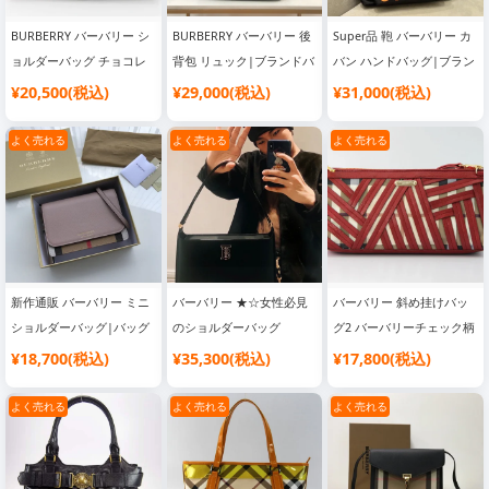
BURBERRY バーバリー シ
BURBERRY バーバリー 後
Super品 鞄 バーバリー カ
ョルダーバッグ チョコレ
背包 リュック|ブランドバ
バン ハンドバッグ|ブラン
ート|韓国流行り ブランド
ッグ コピー 通販
ドバッグ コピー 通販
¥20,500(税込)
¥29,000(税込)
¥31,000(税込)
バッグ
よく売れる
よく売れる
よく売れる
新作通販 バーバリー ミニ
バーバリー ★☆女性必見
バーバリー 斜め挂けバッ
ショルダーバッグ|バッグ
のショルダーバッグ
グ2 バーバリーチェック柄
ブランド レディース
Shoulder Bag|バッグブラ
×レッド|韓国流行り ブラ
¥18,700(税込)
¥35,300(税込)
¥17,800(税込)
ンド レディース
ンドバッグ
よく売れる
よく売れる
よく売れる