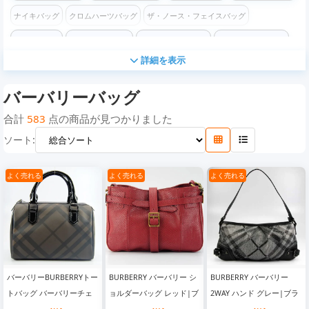
ナイキバッグ
クロムハーツバッグ
ザ・ノース・フェイスバッグ
コーチバッグ
フェンディバッグ
ステューシーバッグ
バレンシアガバッグ
詳細を表示
ケンゾーバッグ
オフホワイトバッグ
チャンピオンバッグ
ロエベバッグ
バーバリーバッグ
モスキーノバッグ
コムデギャルソン バッグ
ヴェルサーチ バッグ
ディズニー バッグ
マイケルコースバッグ
ゴヤールバッグ
カウズバッグ
合計
583
点の商品が見つかりました
ソート:
ヴァレンティノバッグ
ボッテガヴェネタバッグ
よく売れる
よく売れる
よく売れる
バーバリーBURBERRYトー
BURBERRY バーバリー シ
BURBERRY バーバリー
トバッグ バーバリーチェ
ョルダーバッグ レッド|ブ
2WAY ハンド グレー|ブラ