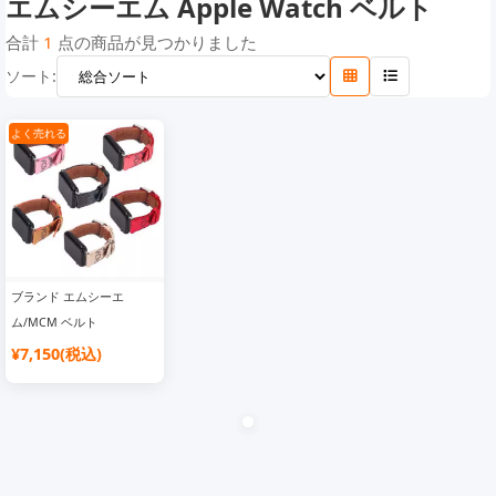
エムシーエム Apple Watch ベルト
フェンディApple Watch ベルト
エムシーエム Apple Watch ベルト
合計
1
点の商品が見つかりました
ソート:
よく売れる
ブランド エムシーエ
ム/MCM ベルト
¥7,150(税込)