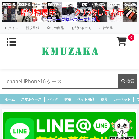
ログイン
新規登録
全ての商品
お問い合わせ
出荷追跡
0
検索
ホーム
スマホケース
バッグ
財布
ペット用品
寝具
カーペット