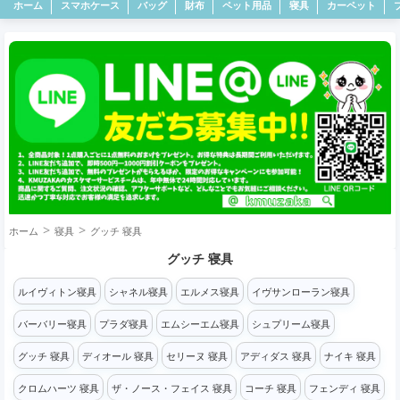
ホーム
スマホケース
バッグ
財布
ペット用品
寝具
カーペット
ホーム
寝具
グッチ 寝具
グッチ 寝具
ルイヴィトン寝具
シャネル寝具
エルメス寝具
イヴサンローラン寝具
バーバリー寝具
プラダ寝具
エムシーエム寝具
シュプリーム寝具
グッチ 寝具
ディオール 寝具
セリーヌ 寝具
アディダス 寝具
ナイキ 寝具
クロムハーツ 寝具
ザ・ノース・フェイス 寝具
コーチ 寝具
フェンディ 寝具