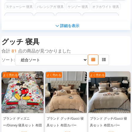
ステューシー 寝具
バレンシアガ 寝具
ケンゾー 寝具
オフホワイト 寝具
チャンピオン寝具
ロエベ 寝具
モスキーノ寝具
コムデギャルソン 寝具
詳細を表示
ヴェルサーチ 寝具
ディズニー寝具
マイケルコース寝具
ゴヤール寝具
グッチ 寝具
カウズ寝具
合計
81
点の商品が見つかりました
ソート:
よく売れる
よく売れる
よく売れる
ブランド ディズニ
ブランド グッチ/Gucci 寝
ブランド グッチ/Gucci 寝
ー/Disney 寝具セット 布団
具セット 布団カバー
具セット 布団カバー