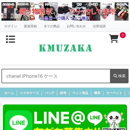
ログイン
新規登録
全ての商品
お問い合わせ
出荷追跡
0
検索
ホーム
スマホケース
バッグ
財布
ペット用品
寝具
カーペット