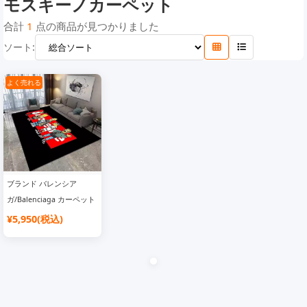
モスキーノカーペット
モスキーノカーペット
コムデギャルソン カーペット
ヴェルサーチ カーペット
合計
1
点の商品が見つかりました
ソート:
ディズニー カーペット
マイケルコースカーペット
ゴヤールカーペット
カウズカーペット
よく売れる
ブランド バレンシア
ガ/Balenciaga カーペット
¥5,950(税込)