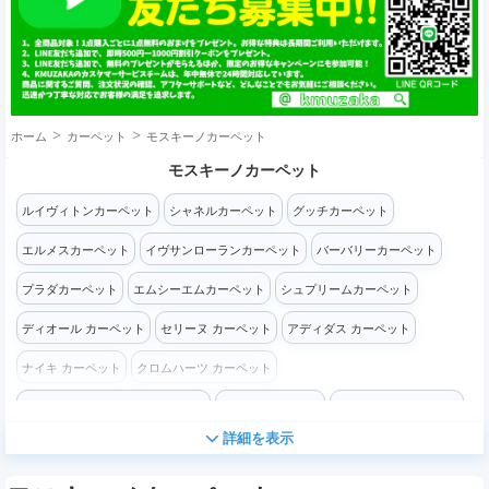
ホーム
カーペット
モスキーノカーペット
モスキーノカーペット
ルイヴィトンカーペット
シャネルカーペット
グッチカーペット
エルメスカーペット
イヴサンローランカーペット
バーバリーカーペット
プラダカーペット
エムシーエムカーペット
シュプリームカーペット
ディオール カーペット
セリーヌ カーペット
アディダス カーペット
ナイキ カーペット
クロムハーツ カーペット
ザ・ノース・フェイス カーペット
コーチ カーペット
フェンディ カーペット
詳細を表示
ステューシー カーペット
バレンシアガ カーペット
ケンゾー カーペット
オフホワイト カーペット
チャンピオンカーペット
ロエベ カーペット