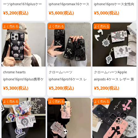
ーツiphone1616plusケー
iphone16promax16ケース
iphone16proケース女性向
ス スーツケース型 韓国風
MagSafe マグネットリン
けアイフォーン
¥5,200(税込)
¥5,600(税込)
¥5,000(税込)
ブランド
グ 鏡面 iphone15pro15ス
16promax16携帯ケース 长
iphone1514promaxスマホ
マホケース chrome hearts
方形 レーザー 指紋防止
よく売れる
よく売れる
よく売れる
ケース 箱型 派手カワ
多機能 アイフォーン14プ
chrome hearts
ロ13カバー ワイヤレス充
iphone15pro14promaxス
電対応
マホケース 大人 ファッシ
ョン
chrome hearts
クロームハーツ
クロームハーツApple
iphone16pro16plus携帯ケ
iphone16pro16ケース レ
airpods 4ケース レザー 第
ース ダウンジャケット 十
ザー 型押し男性用 chrome
四世代 収納ケース 新品
¥5,300(税込)
¥5,200(税込)
¥5,200(税込)
字架 ロゴ プリント クロー
heartsアイフォン
chrome heartsブランド エ
ムハーツアイフォーン
15promax15スマホケース
アーポッズ32 proケースチ
よく売れる
よく売れる
よく売れる
15promax14proカバー ブ
黒 十字架ロゴ メンズ アイ
ェーンフック付 落下防止
ラック 男女兼用 高品質 イ
フォン14pro13ケース ブラ
タズラ風 クロームハーツ
ンド ファッション
ギャラクシー S24S23S22
スマホカバー 衝撃吸収