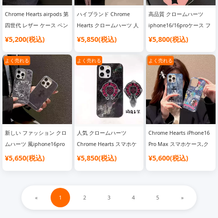
Chrome Hearts airpods 第
ハイブランド Chrome
高品質 クロームハーツ
四世代 レザー ケース ペン
Hearts クロームハーツ 人
iphone16/16proケース フ
ダント付き 芸能人 クロー
気 iphone16/16pro/15ケ
ァッション 安い ハイブラ
¥5,200(税込)
¥5,850(税込)
¥5,800(税込)
ムハーツ airpods 32 pro収
ース おしゃれ 可愛い クロ
ンドChrome Hearts スマ
納カバー ジャケット男女
ームハーツ 風 スマホケー
ホケースSC24081435
よく売れる
よく売れる
よく売れる
兼用 オシャレ 海外販売
スSC24081436
新しい ファッション クロ
人気 クロームハーツ
Chrome Hearts iPhone16
ムハーツ 風iphone16pro
Chrome Hearts スマホケ
Pro Max スマホケース,ク
ケース 芸能人 Chrome
ース
ロームハーツ iPhone15
¥5,650(税込)
¥5,850(税込)
¥5,600(税込)
Heartsアイフォーン16 携
iphone16/16pro/15promax
Pro ケース,Chrome Hearts
帯 ケースコピー
ケース ハイブランド ファ
iPhone14 スマホケー
SC24081434
ッションSC24081433
ス,IMD 耐衝撃 スマホケー
«
1
2
3
4
5
»
ス,ブルー iPhone ケース,
ファッション スマホケー