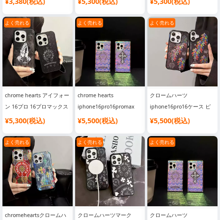
¥3,380(税込)
¥5,300(税込)
¥5,300(税込)
ド おしゃれ ディスク形 か
マホケース アクリル 指紋
スケース アイフォン 16E
わいい スタイリッシュ レ
防止 クロームハーツ アイ
対応ケース ブランド クロ
よく売れる
よく売れる
よく売れる
ディース ブラック
フォーン1515proケース 頑
ームハーツ iphone151413
丈 マット ブランドロゴ
ケース 強化ガラス 9H硬度
iphone14pro14plus携帯ケ
米軍MIL規格 耐衝撃
ース ワイヤレス充電対応
大人気
chrome hearts アイフォー
chrome hearts
クロームハーツ
ン 16プロ 16プロマックス
iphone16pro16promax
iphone16pro16ケース ピ
スマホケース アクリル
TPU スクエア四角ケース
ンク アクリル素材 耐久性
¥5,300(税込)
¥5,500(税込)
¥5,500(税込)
magsafeケース マグネッ
高品質 光沢感 クロームハ
chrome hearts
トiphone15pro14ケース
ーツアイフォーン 15pro15
iphone15pro15promaxス
よく売れる
よく売れる
よく売れる
クロームハーツ イタズラ
ケース セレブ愛用 ブラン
マホケース グラデーショ
iphone1312ケース 可愛い
ド柄 iphone1413proスマ
ン パターンロゴ ブランド
ホケース 多機種対応 ビジ
アイフォンケース オトナ
ネス風
女子 おしゃれ
chromeheartsクロームハ
クロームハーツマーク
クロームハーツ