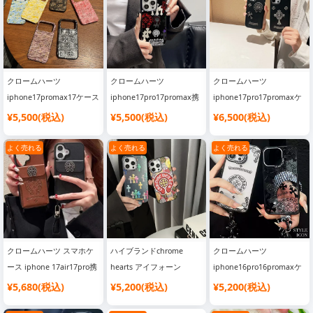
iPhone16/16pro ケース 高
iPhone15/14/13ケース
ゴ 手提げ チェーン付き 落
品質 男女兼用 ブランド
下防止 ブランド
iphone15/14pro ケース メ
iphone1514ケース 男性 ス
ッキ シルバー 耐衝撃 おし
トリートファッション
ゃれ
クロームハーツ
クロームハーツ
クロームハーツ
iphone17promax17ケース
iphone17pro17promax携
iphone17pro17promaxケ
皮製 CHクロス レリーフ加
帯ケース 鏡付き ガラスケ
ース 薄型 軽やか レザーケ
¥5,500(税込)
¥5,500(税込)
¥6,500(税込)
工 chrome hearts
ース すべり止め GALAXY
ース chrome hearts アイ
iphone1616pro携帯ケース
S25S24S23ケース
フォン 16pro16plusスマホ
よく売れる
よく売れる
よく売れる
薄型 っぽい 耐衝撃 iPhone
magsafe対応 chrome
ケース 背面 メタルアイコ
1514ケースおしゃれブラ
hearts iPhone 16pro1514
ン 付き メンズ ストリート
ンドGalaxy s25s24s23スマ
スマホケース 個性 大人可
ブランド
ホカバー メンズ かっこい
愛い
iphone15pro1413 合う ケ
い
ース 黒 かっこいい
クロームハーツ スマホケ
ハイブランドchrome
クロームハーツ
ース iphone 17air17pro携
hearts アイフォーン
iphone16pro16promaxケ
帯ケース ショルダー スト
16pro16plusケース カラフ
ース クリア おしゃれ
¥5,680(税込)
¥5,200(税込)
¥5,200(税込)
ラップ付き chrome hearts
ル ロゴ iphone15promax
chrome hearts