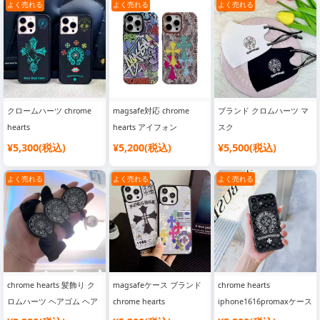
iphone 16promax16plus
ケース アクリル薄型 軽量
iphone15pro15透明カバー
よく売れる
よく売れる
よく売れる
ケース 型押し 革 メタルロ
クロームハーツ イタズラ
ストラップ付き 落下防止
ゴ 背面 カード収納 2穴付
iphone14pro13カバー 可
ブランド iphone1413pro
き ブランド iphone
愛い 耐衝撃
ケース 女子 高校生 人気
151413斜めがけケース ブ
ラック ブラウン
クロームハーツ chrome
magsafe対応 chrome
ブランド クロムハーツ マ
hearts
hearts アイフォン
スク
iphone16pro16promaxス
1616proカバー PUレザー
¥5,300(税込)
¥5,200(税込)
¥5,500(税込)
マホケース マグネット式
全面保護 ステューシー
スタンド機能 超強磁力 強
iphone15promax15スマホ
よく売れる
よく売れる
よく売れる
力吸盤デザイン ブランド
ケース マグネット 内蔵 ハ
アイフォン
イブランド iphone1413
15pro14promaxカバー 簡
Magsafeケース メンズ レ
単着脱
デイースおしゃれ
chrome hearts 髪飾り ク
magsafeケース ブランド
chrome hearts
ロムハーツ ヘアゴム ヘア
chrome hearts
iphone1616promaxケース
アクセ パール付き ブラン
iphone16pro16promaxス
カメラ保護 背面強化ガラ