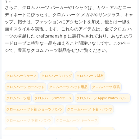
す。
さらに、クロム ハーツ パーカーやTシャツは、カジュアルなコー
ディネートにぴったり。クロム ハーツ メガネやサングラス、キャ
ップ、帽子は、ファッションにアクセントを加え、他とは一線を
画すスタイルを実現します。これらのアイテムは、全てクロム ハ
ーツの卓越した craftsmanship に裏打ちされており、あなたのワ
ードローブに特別な一品を加えること間違いなしです。このペー
ジで、豊富なクロム ハーツ製品をぜひご覧ください。
クロムハーツケース
クロムハーツバッグ
クロムハーツ財布
クロムハーツ カーペット
クロムハーツ ペット用品
クロムハーツ 寝具
クロムハーツ服
クロムハーツiPadケース
クロムハーツ Apple Watch ベルト
クロームハーツ下着 ショーツ パンツ
クロームハーツ 下着・パンツ
クロームハーツ 下着・パンツ
クロームハーツ キーケース
クロームハーツ カー用品
クロムハーツ 帽子
クロムハーツ マスク