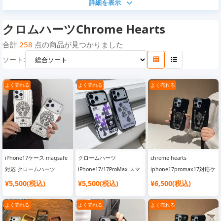
詳細を表示
クロムハーツChrome Hearts
合計
258
点の商品が見つかりました
ソート:
よく売れる
よく売れる
よく売れる
iPhone17ケース magsafe
クロームハーツ
chrome hearts
対応 クロームハーツ
iPhone17/17ProMax スマ
iphone17promax17対応ケ
iphone17pro/17promax
ホケース CHクロスロゴ レ
ース 黒 ブラック レザー
¥5,500(税込)
¥5,500(税込)
¥6,500(税込)
携帯ケース スーツケース
ザー 全面保護 耐衝撃 おし
スマホケース クロームハ
型 マグネット吸着
ゃれ iPhone16/16Pro ケー
ーツ アイフォーン
よく売れる
よく売れる
よく売れる
Chrome Hearts
ス ストリートブランド
16pro16ケース アイコンロ