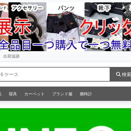
出荷追跡
検
品
寝具
カーペット
ブランド服
腕時計