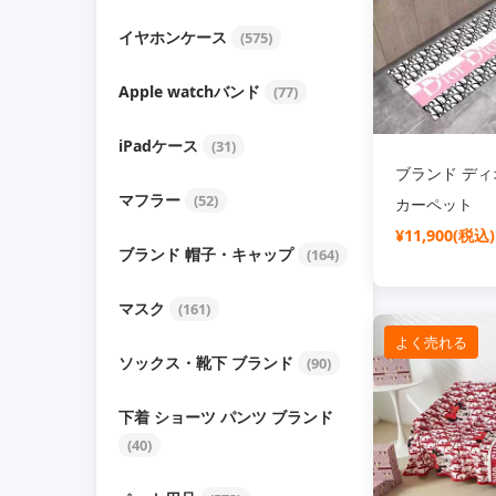
イヤホンケース
(575)
Apple watchバンド
(77)
iPadケース
(31)
ブランド ディオ
マフラー
(52)
カーペット
¥11,900(税込)
ブランド 帽子・キャップ
(164)
マスク
(161)
よく売れる
ソックス・靴下 ブランド
(90)
下着 ショーツ パンツ ブランド
(40)