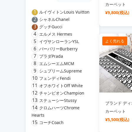
カーペット
1
ルイヴィトンLouis Vuitton
¥9,800(税込)
2
シャネルChanel
3
グッチGucci
4
エルメス Hermes
5
よく売れる
イヴサンローランYSL
6
バーバリーBurberry
7
プラダPrada
8
エムシーエムMCM
9
シュプリームSupreme
10
フェンディFendi
11
オフホワイトOff White
12
チャンピオンChampion
13
ステューシーStussy
ブランド ディオ
14
クロムハーツChrome
カーペット
Hearts
¥5,500(税込)
15
コーチCoach