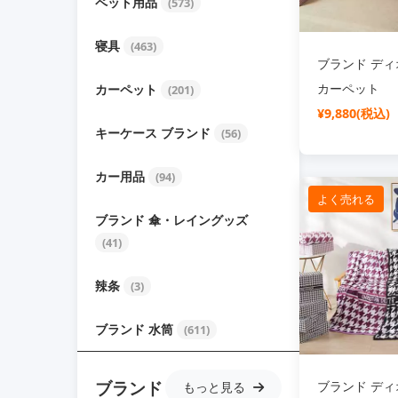
ペット用品
(573)
寝具
(463)
ブランド ディオ
カーペット
カーペット
(201)
¥9,880(税込)
キーケース ブランド
(56)
カー用品
(94)
よく売れる
ブランド 傘・レイングッズ
(41)
辣条
(3)
ブランド 水筒
(611)
ブランド
ブランド ディオ
もっと見る