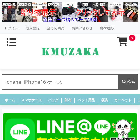
ログイン
新規登録
全ての商品
お問い合わせ
出荷追跡
0
検索
ホーム
スマホケース
バッグ
財布
ペット用品
寝具
カーペット