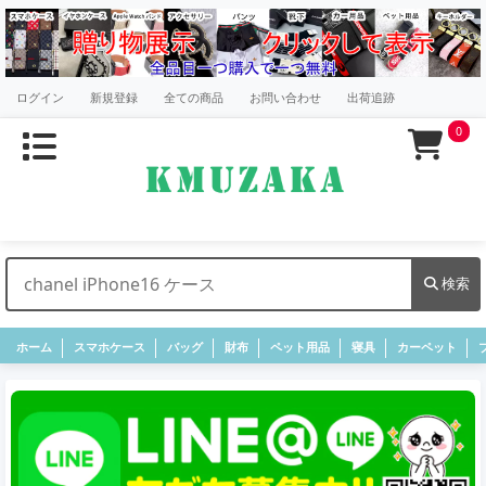
ログイン
新規登録
全ての商品
お問い合わせ
出荷追跡
0
検索
ホーム
スマホケース
バッグ
財布
ペット用品
寝具
カーペット