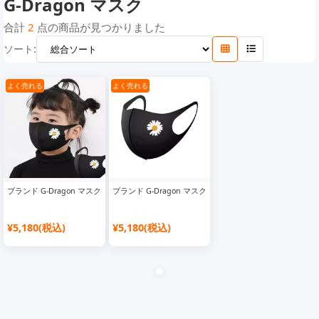
G-Dragon マスク
プーマ マスク
クリスチャン ルブタン マスク
スタバ マスク
合計
2
点の商品が見つかりました
ソート:
エアジョーダン マスク
ゲス マスク
ザ・ノース・フェイス マスク
トムブラウン マスク
ドラえもん マスク
パレス マスク
ジバンシー マスク
よく売れる
よく売れる
エムシーエム マスク
ヴェルサーチ マスク
ヴァンズ マスク
Dickies マスク
Cartier マスク
セリーヌ マスク
ブランド G-Dragon マスク
ブランド G-Dragon マスク
¥5,180(税込)
¥5,180(税込)