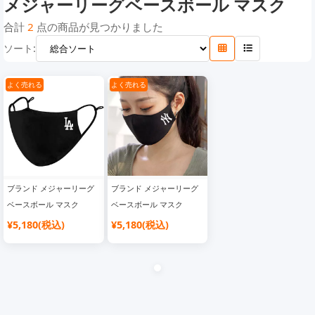
メジャーリーグベースボール マスク
プーマ マスク
クリスチャン ルブタン マスク
スタバ マスク
合計
2
点の商品が見つかりました
ソート:
エアジョーダン マスク
ゲス マスク
ザ・ノース・フェイス マスク
トムブラウン マスク
ドラえもん マスク
パレス マスク
ジバンシー マスク
よく売れる
よく売れる
エムシーエム マスク
ヴェルサーチ マスク
ヴァンズ マスク
Dickies マスク
Cartier マスク
セリーヌ マスク
ブランド メジャーリーグ
ブランド メジャーリーグ
ベースボール マスク
ベースボール マスク
¥5,180(税込)
¥5,180(税込)