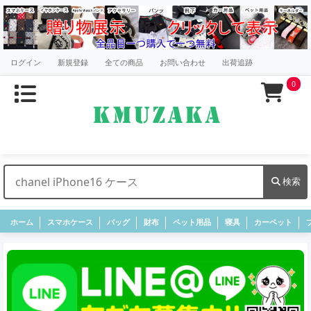
ログイン
新規登録
全ての商品
お問い合わせ
出荷追跡
0
検索
ホーム
スマホケース
バッグ
財布
ペット用品
寝具
カーペット