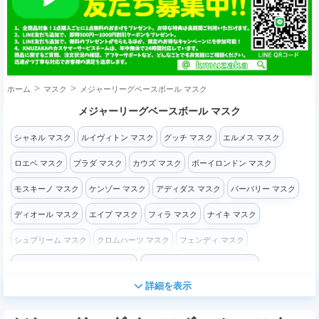
ホーム
マスク
メジャーリーグベースボール マスク
メジャーリーグベースボール マスク
シャネル マスク
ルイヴィトン マスク
グッチ マスク
エルメス マスク
ロエベ マスク
プラダ マスク
カウズ マスク
ボーイロンドン マスク
モスキーノ マスク
ケンゾー マスク
アディダス マスク
バーバリー マスク
ディオール マスク
エイプ マスク
フィラ マスク
ナイキ マスク
シュプリーム マスク
クロムハーツ マスク
フェンディ マスク
ニューヨーク・ヤンキース マスク
ア・ベイシング・エイプ マスク
詳細を表示
ステューシー マスク
チャンピオン マスク
オフホワイト マスク
G-Dragon マスク
メジャーリーグベースボール マスク
その他 マスク