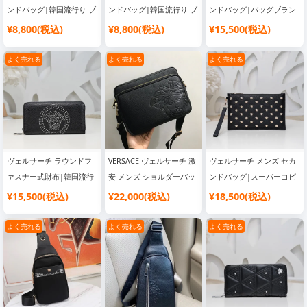
ンドバッグ|韓国流行り ブ
ンドバッグ|韓国流行り ブ
ンドバッグ|バッグブラン
ランドバッグ
ランドバッグ
ド レディース
¥8,800(税込)
¥8,800(税込)
¥15,500(税込)
よく売れる
よく売れる
よく売れる
ヴェルサーチ ラウンドフ
VERSACE ヴェルサーチ 激
ヴェルサーチ メンズ セカ
ァスナー式財布|韓国流行
安 メンズ ショルダーバッ
ンドバッグ|スーパーコピ
り ブランドバッグ
グ|人気 ブランド バッグ
ー 優良サイト
¥15,500(税込)
¥22,000(税込)
¥18,500(税込)
よく売れる
よく売れる
よく売れる