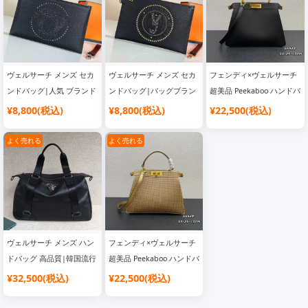
ヴェルサーチ メンズ セカ
ヴェルサーチ メンズ セカ
フェンディ×ヴェルサーチ
ンドバッグ|人気 ブランド
ンドバッグ|バッグブラン
超美品 Peekaboo ハンドバ
バッグ
ド レディース
ッグ|スーパーコピー 優良
¥8,800(税込)
¥8,800(税込)
¥22,500(税込)
サイト
よく売れる
よく売れる
ヴェルサーチ メンズ ハン
フェンディ×ヴェルサーチ
ドバッグ 高品質|韓国流行
超美品 Peekaboo ハンドバ
り ブランドバッグ
ッグ|スーパーコピー 優良
¥32,500(税込)
¥22,500(税込)
サイト