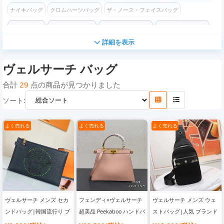
ナイキバッグ
クロムハーツバッグ
ザ・ノース・フェイスバッグ
コーチバッグ
フェンディバッグ
ステューシーバッグ
バレンシアガバッグ
詳細を表示
ケンゾーバッグ
オフホワイトバッグ
チャンピオンバッグ
ロエベバッグ
ヴェルサーチ バッグ
モスキーノバッグ
コムデギャルソン バッグ
ヴェルサーチ バッグ
ディズニー バッグ
マイケルコースバッグ
ゴヤールバッグ
カウズバッグ
合計
29
点の商品が見つかりました
ソート:
ヴァレンティノバッグ
ボッテガヴェネタバッグ
よく売れる
よく売れる
よく売れる
ヴェルサーチ メンズ セカ
フェンディ×ヴェルサーチ
ヴェルサーチ メンズ ウェ
ンドバッグ|韓国流行り ブ
超美品 Peekaboo ハンドバ
ストバッグ|人気 ブランド
ランドバッグ
ッグ|バッグブランド レデ
バッグ