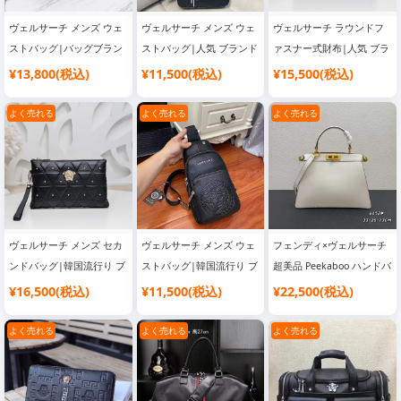
ヴェルサーチ メンズ ウェ
ヴェルサーチ メンズ ウェ
ヴェルサーチ ラウンドフ
ストバッグ|バッグブラン
ストバッグ|人気 ブランド
ァスナー式財布|人気 ブラ
ド レディース
バッグ
ンド バッグ
¥13,800(税込)
¥11,500(税込)
¥15,500(税込)
よく売れる
よく売れる
よく売れる
ヴェルサーチ メンズ セカ
ヴェルサーチ メンズ ウェ
フェンディ×ヴェルサーチ
ンドバッグ|韓国流行り ブ
ストバッグ|韓国流行り ブ
超美品 Peekaboo ハンドバ
ランドバッグ
ランドバッグ
ッグ|バッグブランド レデ
¥16,500(税込)
¥11,500(税込)
¥22,500(税込)
ィース
よく売れる
よく売れる
よく売れる