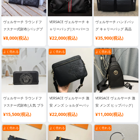
ヴェルサーチ ラウンドフ
VERSACE ヴェルサーチ キ
ヴェルサーチ ハンドバッ
ァスナー式財布|バッグブ
ャリーバッグ|スーパーコ
グ キャリーバッグ 高品
ランド レディース
ピー 優良サイト
質|韓国流行り ブランドバ
¥8,000(税込)
¥22,000(税込)
¥35,900(税込)
ッグ
よく売れる
よく売れる
よく売れる
ヴェルサーチ ラウンドフ
VERSACE ヴェルサーチ 激
VERSACE ヴェルサーチ 激
ァスナー式財布|人気 ブラ
安 メンズ ショルダーバッ
安 メンズ ヒップバッグ|
ンド バッグ
グ|スーパーコピー 優良サ
韓国流行り ブランドバッ
¥15,500(税込)
¥22,000(税込)
¥11,000(税込)
イト
グ
よく売れる
よく売れる
よく売れる