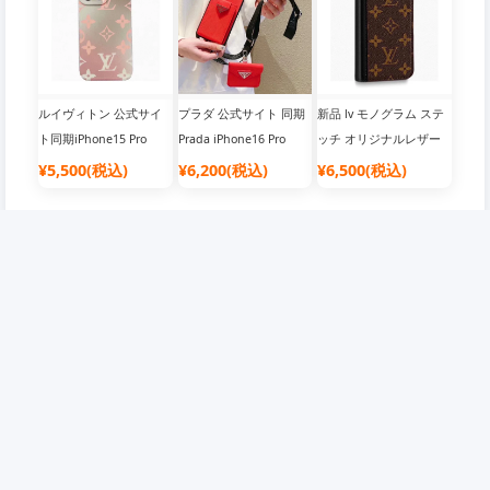
帯ケース ブラック オレ
も可能！質感が超いいで
話ケース、LV細穴電話ケ
ンジ
すね！
ースimd素材
ルイヴィトン 公式サイ
プラダ 公式サイト 同期
新品 lv モノグラム ステ
ト同期iPhone15 Pro
Prada iPhone16 Pro
ッチ オリジナルレザー
Maxケース 新しい夏ス
Max ケース カードホル
手帳型ケース ルイヴィ
¥5,500(税込)
¥6,200(税込)
¥6,500(税込)
タイル ルイヴィトン グ
ダー クロスボディ キッ
トン iPhone16 Pro Max
ラデーション最新カラー
ト メタルロゴクロスグ
ケース カードケース 公
電話ケース、LV細穴電話
レインレザーソフトサイ
式サイト シンクロクラ
ケースimd素材
ドオールインクルーシブ
シック モノグラム 携帯
携帯電話ケース
ケース
企業情報
会員について
店舗概要
会員について
ご利用規約
抽選について
免責事項
ポイントについて