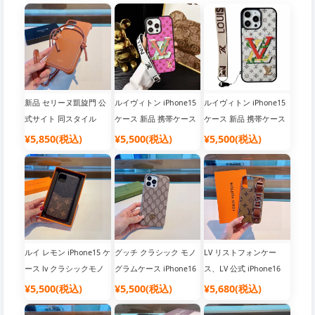
新品 セリーヌ凱旋門 公
ルイヴィトン iPhone15
ルイヴィトン iPhone15
式サイト 同スタイル
ケース 新品 携帯ケース
ケース 新品 携帯ケース
iPhone15ケース セリー
限定版 公式サイト 公式
限定版 公式サイト 公式
¥5,850(税込)
¥5,500(税込)
¥5,500(税込)
ヌ カードホルダー クロ
サイト 同期 全部入り リ
サイト 同期 全部入り リ
スボディ携帯電話ケー
ストストラップ 携帯電
ストストラップ 携帯電
ス、ファッション業界の
話ケース
話ケース
ダークホース【強い】
ルイ レモン iPhone15 ケ
グッチ クラシック モノ
LV リストフォンケー
ース lv クラシックモノ
グラムケース iPhone16
ス、LV 公式 iPhone16
グラムフォンケース、モ
16 Pro Maxケース、メタ
Pro Max ケース Daphne
¥5,500(税込)
¥5,500(税込)
¥5,680(税込)
ノグラムスプライスカー
ルスタンダードオイルエ
シリーズ 3 パック携帯電