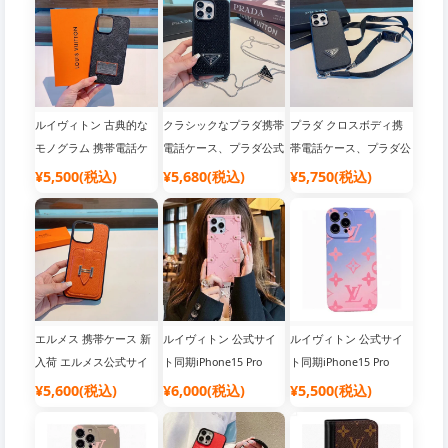
ドフォンケース、公式ウ
ッジ携帯電話ケース、公
話ケース、すべてのボタ
ェブサイト同期
式サイトにて同時発売
ンが含まれ、ハイエンド
のハードウェア、ハイエ
ンドの高級感 [強い]
ルイヴィトン 古典的な
クラシックなプラダ携帯
プラダ クロスボディ携
モノグラム 携帯電話ケ
電話ケース、プラダ公式
帯電話ケース、プラダ公
ース、LV 公式 iPhone16
サイト iPhone16 Pro
式サイト iPhone16 Pro
¥5,500(税込)
¥5,680(税込)
¥5,750(税込)
Pro Max ケース レザー
Max ケース、トライア
ケース プラダ 携帯電話
オールインクルーシブ携
ングルロゴチェーン、フ
ケース 要小型吊り袋、
帯電話ケース、高級高級
ルシェルチェーン、クロ
要備考、メタルロゴ、ク
[強い]
スボディ携帯電話ケー
ロスグレインレザー ソ
ス、純粋なハンドメイド
フトエッジ フルパッケ
ダイヤモンド付き
ージ
エルメス 携帯ケース 新
ルイヴィトン 公式サイ
ルイヴィトン 公式サイ
入荷 エルメス公式サイ
ト同期iPhone15 Pro
ト同期iPhone15 Pro
ト同期 iPhone16 Pro
Maxケース夏の新作モデ
Max ケース 新しい夏ス
¥5,600(税込)
¥6,000(税込)
¥5,500(税込)
Maxケース ペブルドレ
ル、リベットチェーン携
タイルルイヴィトングラ
ザー カードホルダー 携
帯電話ケース、斜め掛け
デーション最新カラー電