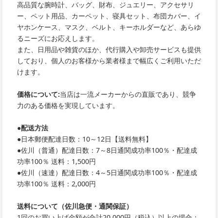
高品質な腕時計、バッグ、財布、ジュエリー、アクセサリ
ー、ペット用品、カーペット、寝具セット、布団カバー、イ
ヤホンケース、マスク、ベルト、キーホルダーなど、あらゆ
るニーズにお応えします。
また、日用品や雑貨のほか、代行購入や卸売サービスも提供
しており、個人のお客様から業者様まで幅広くご利用いただ
けます。
価格について:
当店は一流メーカーからの直販であり、競争
力のある価格を実現しています。
●
配送方法
●
日本郵便配達日数：10～12日【送料無料】
●
佐川（普通）配達日数：7～8日通関成功率100％・配達成
功率100％ 送料：1,500円
●
佐川（速達）配達日数：4～5日通関成功率100％・配達成
功率100％ 送料：2,000円
送料について（佐川急便・通関保証）
1回のお買い上げ金額が合計20,000円（税込）以上の場合：