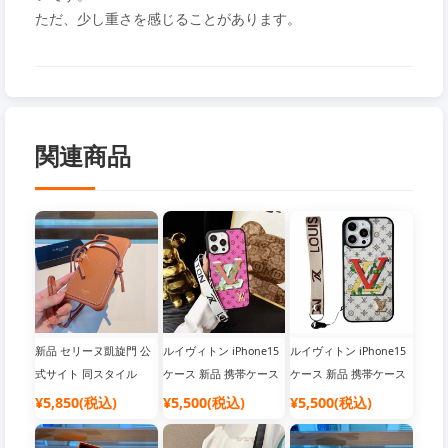
ただ、少し重さを感じることがあります。
関連商品
新品 セリーヌ凱旋門 公
ルイヴィトン iPhone15
ルイヴィトン iPhone15
式サイト 同スタイル
ケース 新品 携帯ケース
ケース 新品 携帯ケース
iPhone15ケース セリー
限定版 公式サイト 公式
限定版 公式サイト 公式
¥5,850(税込)
¥5,500(税込)
¥5,500(税込)
ヌ カードホルダー クロ
サイト 同期 全部入り リ
サイト 同期 全部入り リ
スボディ携帯電話ケー
ストストラップ 携帯電
ストストラップ 携帯電