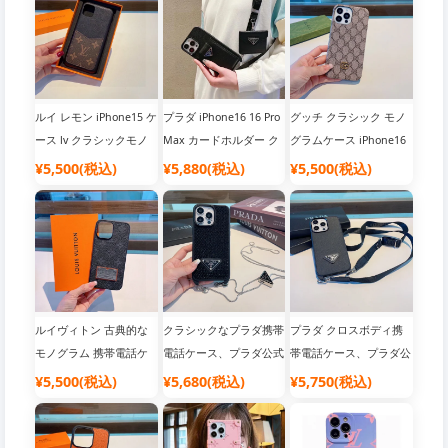
ス、ファッション業界の
話ケース
話ケース
ダークホース【強い】
ルイ レモン iPhone15 ケ
プラダ iPhone16 16 Pro
グッチ クラシック モノ
ース lv クラシックモノ
Max カードホルダー ク
グラムケース iPhone16
グラムフォンケース、モ
ロスボディキット メタ
16 Pro Maxケース、メタ
¥5,500(税込)
¥5,880(税込)
¥5,500(税込)
ノグラムスプライスカー
ルロゴクロスグレインレ
ルスタンダードオイルエ
ドフォンケース、公式ウ
ザーソフトエッジプラダ
ッジ携帯電話ケース、公
ェブサイト同期
オールインクルーシブ携
式サイトにて同時発売
帯電話ケース
ルイヴィトン 古典的な
クラシックなプラダ携帯
プラダ クロスボディ携
モノグラム 携帯電話ケ
電話ケース、プラダ公式
帯電話ケース、プラダ公
ース、LV 公式 iPhone16
サイト iPhone16 Pro
式サイト iPhone16 Pro
¥5,500(税込)
¥5,680(税込)
¥5,750(税込)
Pro Max ケース レザー
Max ケース、トライア
ケース プラダ 携帯電話
オールインクルーシブ携
ングルロゴチェーン、フ
ケース 要小型吊り袋、
帯電話ケース、高級高級
ルシェルチェーン、クロ
要備考、メタルロゴ、ク