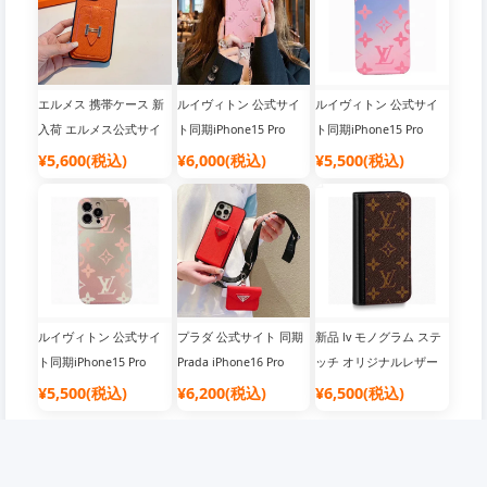
[強い]
スボディ携帯電話ケー
ロスグレインレザー ソ
ス、純粋なハンドメイド
フトエッジ フルパッケ
ダイヤモンド付き
ージ
エルメス 携帯ケース 新
ルイヴィトン 公式サイ
ルイヴィトン 公式サイ
入荷 エルメス公式サイ
ト同期iPhone15 Pro
ト同期iPhone15 Pro
ト同期 iPhone16 Pro
Maxケース夏の新作モデ
Max ケース 新しい夏ス
¥5,600(税込)
¥6,000(税込)
¥5,500(税込)
Maxケース ペブルドレ
ル、リベットチェーン携
タイルルイヴィトングラ
ザー カードホルダー 携
帯電話ケース、斜め掛け
デーション最新カラー電
帯ケース ブラック オレ
も可能！質感が超いいで
話ケース、LV細穴電話ケ
ンジ
すね！
ースimd素材
ルイヴィトン 公式サイ
プラダ 公式サイト 同期
新品 lv モノグラム ステ
ト同期iPhone15 Pro
Prada iPhone16 Pro
ッチ オリジナルレザー
Maxケース 新しい夏ス
Max ケース カードホル
手帳型ケース ルイヴィ
¥5,500(税込)
¥6,200(税込)
¥6,500(税込)
タイル ルイヴィトン グ
ダー クロスボディ キッ
トン iPhone16 Pro Max
ラデーション最新カラー
ト メタルロゴクロスグ
ケース カードケース 公
電話ケース、LV細穴電話
レインレザーソフトサイ
式サイト シンクロクラ
ケースimd素材
ドオールインクルーシブ
シック モノグラム 携帯