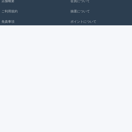
店舗概要
会員について
ご利用規約
抽選について
免責事項
ポイントについて
個人情報保護方針
クーポンについて
購入の注意事项
お問い合わせ
お支払について
よくある質問
service@kmuzaka.com
配送送料について
返金について
kmuzaka
返品/交換について
Copyright @ 2020-2026 kmuzaka.com All rights reserved.