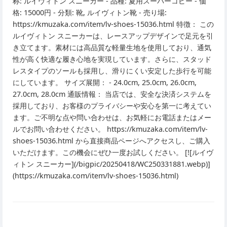
称: ルイヴィトン スニーカー - 品種: 夏用スーパーコピー - 価
格: 15000円 - 分類: 靴, ルイヴィトン靴 - 売り場:
https://kmuzaka.com/item/lv-shoes-15036.html 特徴： この
ルイヴィトン スニーカーは、レースアップデザインで足元を引
き立てます。素材には高品質な軽量生地を使用しており、通気
性が高く快適な履き心地を実現しています。さらに、スタッド
レスタイプのソールも採用し、滑りにくい安定した歩行を可能
にしています。 サイズ展開： - 24.0cm, 25.0cm, 26.0cm,
27.0cm, 28.0cm 通販情報： 当店では、安全な決済システムを
採用しており、お客様のプライバシーや安心を第一に考えてい
ます。ご不明な点や問い合わせは、お気軽にお電話またはメー
ルでお問い合わせください。 https://kmuzaka.com/item/lv-
shoes-15036.html から直接商品ページへアクセスし、ご購入
いただけます。この機会にぜひ一度お試しください。 [![ルイヴ
ィトン スニーカー](/bigpic/20250418/WC250331881.webp)]
(https://kmuzaka.com/item/lv-shoes-15036.html)