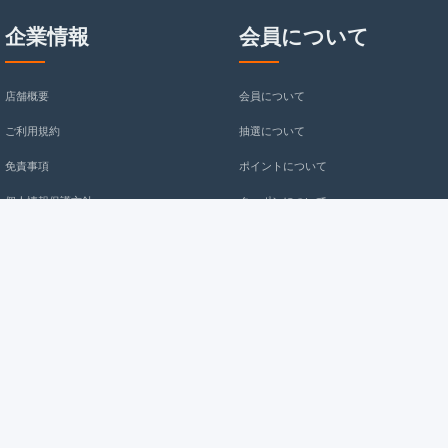
企業情報
会員について
店舗概要
会員について
ご利用規約
抽選について
免責事項
ポイントについて
個人情報保護方針
クーポンについて
購入の注意事项
お問い合わせ
お支払について
よくある質問
service@kmuzaka.com
配送送料について
返金について
kmuzaka
返品/交換について