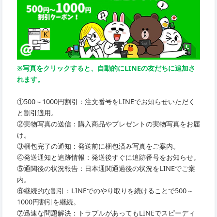
※写真をクリックすると、自動的にLINEの友だちに追加さ
れます。
①500～1000円割引：注文番号をLINEでお知らせいただく
と割引適用。
②実物写真の送信：購入商品やプレゼントの実物写真をお届
け。
③梱包完了の通知：発送前に梱包済み写真をご案内。
④発送通知と追跡情報：発送後すぐに追跡番号をお知らせ。
⑤通関後の状況報告：日本通関通過後の状況をLINEでご案
内。
⑥継続的な割引：LINEでのやり取りを続けることで500～
1000円割引を継続。
⑦迅速な問題解決：トラブルがあってもLINEでスピーディ