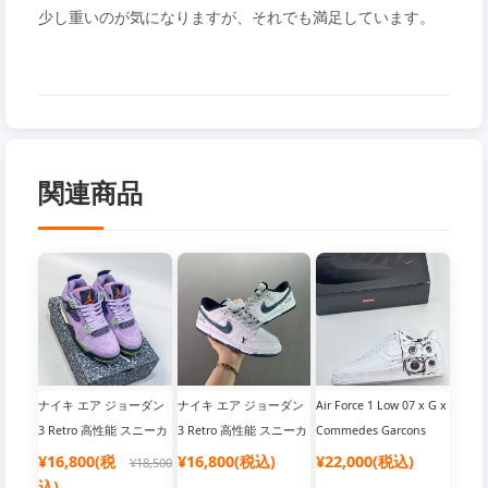
少し重いのが気になりますが、それでも満足しています。
関連商品
ナイキ エア ジョーダン
ナイキ エア ジョーダン
Air Force 1 Low 07 x G x
3 Retro 高性能 スニーカ
3 Retro 高性能 スニーカ
Commedes Garcons
ー メンズ用 人気商品 ス
ー メンズ用 人気商品 ス
Shirt ホワイト＆ブラッ
¥16,800(税
¥16,800(税込)
¥22,000(税込)
¥18,500
ーパーコピー 限定版 割
ーパーコピー 限定版 割
ク 本格仕様スニーカー
込)