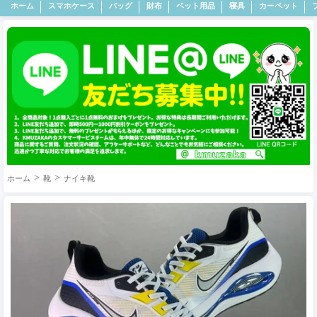
ホーム
スマホケース
バッグ
財布
ペット用品
寝具
カーペット
ホーム
靴
ナイキ靴