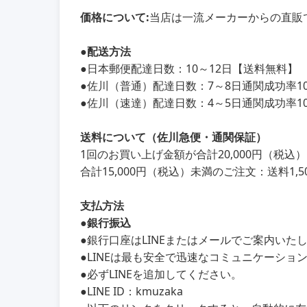
価格について:
当店は一流メーカーからの直販
●
配送方法
●
日本郵便配達日数：10～12日【送料無料】
●
佐川（普通）配達日数：7～8日通関成功率100
●
佐川（速達）配達日数：4～5日通関成功率100
送料について（佐川急便・通関保証）
1回のお買い上げ金額が合計20,000円（税
合計15,000円（税込）未満のご注文：送料1,5
支払方法
●銀行振込
●銀行口座はLINEまたはメールでご案内いた
●LINEは最も安全で迅速なコミュニケーショ
●必ずLINEを追加してください。
●LINE ID：kmuzaka