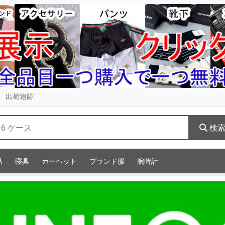
出荷追跡
検
品
寝具
カーペット
ブランド服
腕時計