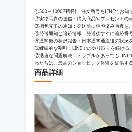
①500～1000円割引：注文番号をLINEで
②実物写真の送信：購入商品やプレゼントの
③梱包完了の通知：発送前に梱包済み写真を
④発送通知と追跡情報：発送後すぐに追跡番
⑤通関後の状況報告：日本通関通過後の状況をL
⑥継続的な割引：LINEでのやり取りを続けるこ
⑦迅速な問題解決：トラブルがあってもLIN
私たちは、最高のショッピング体験を提供す
商品詳細