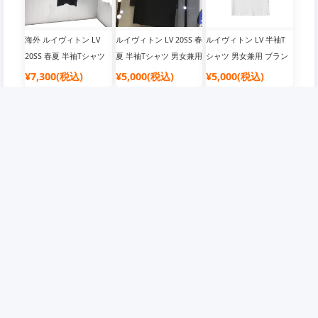
海外 ルイヴィトン LV
ルイヴィトン LV 20SS 春
ルイヴィトン LV 半袖T
20SS 春夏 半袖Tシャツ
夏 半袖Tシャツ 男女兼用
シャツ 男女兼用 ブラン
男女兼用
ドトップス
¥7,300(税込)
¥5,000(税込)
¥5,000(税込)
企業情報
会員について
店舗概要
会員について
ご利用規約
抽選について
免責事項
ポイントについて
個人情報保護方針
クーポンについて