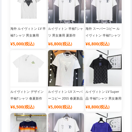
海外 ルイヴィトン LV 半
ルイヴィトン 半袖Tシャ
海外 スーパーコピー ル
袖Tシャツ 男女兼用
ツ 男女兼用 夏新作
イヴィトン 半袖Tシャツ
男女兼用 トップス
¥5,000(税込)
¥6,800(税込)
¥6,800(税込)
ルイヴィトン デザイン
ルイヴィトン LV スーパ
ルイヴィトン LV Super
半袖Tシャツ 春夏新作
ーコピー 20SS 春夏新品
品 半袖Tシャツ 男女兼用
半袖Tシャツ
コットン
¥6,500(税込)
¥5,000(税込)
¥8,800(税込)