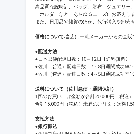
高品質な腕時計、バッグ、財布、ジュエリー
ーホルダーなど、あらゆるニーズにお応えし
また、日用品や雑貨のほか、代行購入や卸売
価格について:
当店は一流メーカーからの直販
●
配送方法
●
日本郵便配達日数：10～12日【送料無料】
●
佐川（普通）配達日数：7～8日通関成功率100
●
佐川（速達）配達日数：4～5日通関成功率100
送料について（佐川急便・通関保証）
1回のお買い上げ金額が合計20,000円（税
合計15,000円（税込）未満のご注文：送料1,5
支払方法
●銀行振込
●銀行口座はLINEまたはメールでご案内いた