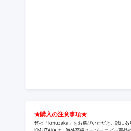
★購入の注意事項★
弊社「kmuzaka」をお選びいただき、誠に
KMUZAKAは、海外高級スーパー コピー