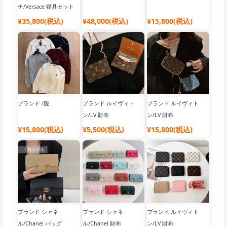
チ/Versace 寝具セット
布団カバー
¥35,800(税込)
¥48,000(税込)
¥15,800(税込)
ブランド /服
ブランド ルイヴィト
ブランド ルイヴィト
ン/LV 財布
ン/LV 財布
¥15,800(税込)
¥5,500(税込)
¥15,800(税込)
ブランド シャネ
ブランド シャネ
ブランド ルイヴィト
ル/Chanel バッグ
ル/Chanel 財布
ン/LV 財布