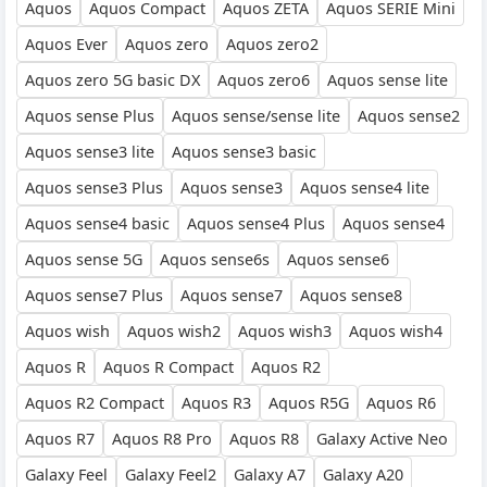
Aquos
Aquos Compact
Aquos ZETA
Aquos SERIE Mini
Aquos Ever
Aquos zero
Aquos zero2
Aquos zero 5G basic DX
Aquos zero6
Aquos sense lite
Aquos sense Plus
Aquos sense/sense lite
Aquos sense2
Aquos sense3 lite
Aquos sense3 basic
Aquos sense3 Plus
Aquos sense3
Aquos sense4 lite
Aquos sense4 basic
Aquos sense4 Plus
Aquos sense4
Aquos sense 5G
Aquos sense6s
Aquos sense6
Aquos sense7 Plus
Aquos sense7
Aquos sense8
Aquos wish
Aquos wish2
Aquos wish3
Aquos wish4
Aquos R
Aquos R Compact
Aquos R2
Aquos R2 Compact
Aquos R3
Aquos R5G
Aquos R6
Aquos R7
Aquos R8 Pro
Aquos R8
Galaxy Active Neo
Galaxy Feel
Galaxy Feel2
Galaxy A7
Galaxy A20